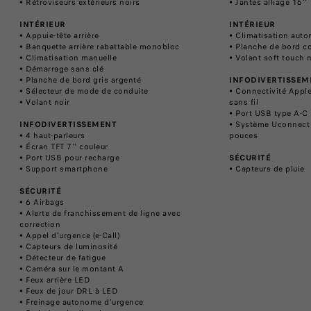
• Rétroviseurs extérieurs noirs
• Jantes alliage 16''
INTÉRIEUR
INTÉRIEUR
• Appuie-tête arrière
• Climatisation aut
• Banquette arrière rabattable monobloc
• Planche de bord co
• Climatisation manuelle
• Volant soft touch 
• Démarrage sans clé
• Planche de bord gris argenté
INFODIVERTISSEM
• Sélecteur de mode de conduite
• Connectivité Appl
• Volant noir
sans fil
• Port USB type A-C 
INFODIVERTISSEMENT
• Système Uconnect 
• 4 haut-parleurs
pouces
• Écran TFT 7'' couleur
• Port USB pour recharge
SÉCURITÉ
• Support smartphone
• Capteurs de pluie
SÉCURITÉ
• 6 Airbags
• Alerte de franchissement de ligne avec
correction
• Appel d'urgence (e-Call)
• Capteurs de luminosité
• Détecteur de fatigue
• Caméra sur le montant A
• Feux arrière LED
• Feux de jour DRL à LED
• Freinage autonome d'urgence