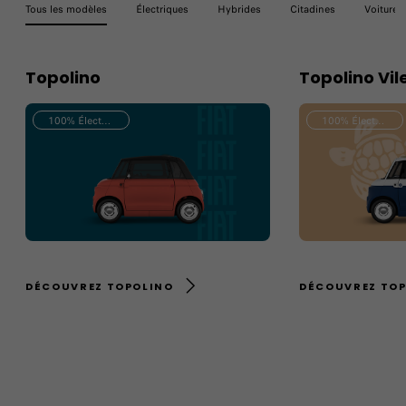
Tous les modèles
Électriques
Hybrides
Citadines
Voitures 
Topolino
Topolino Vi
100% Électrique
100% Électrique
DÉCOUVREZ TOPOLINO
DÉCOUVREZ TOP