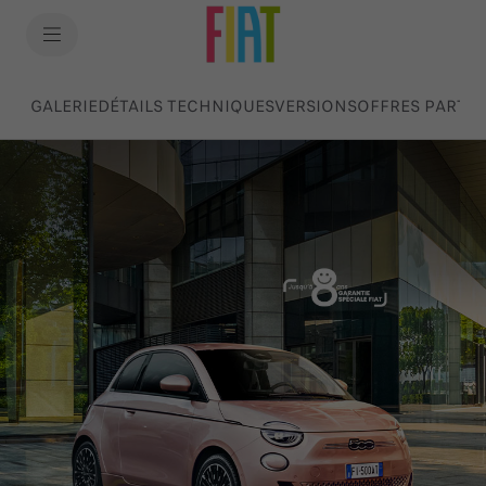
SkiptoContentText
SkiptoNavigationText
GALERIE
DÉTAILS TECHNIQUES
VERSIONS
OFFRES PARTIC