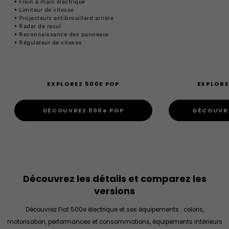
• Frein à main électrique
• Limiteur de vitesse
• Projecteurs antibrouillard arrière
• Radar de recul
• Reconnaissance des panneaux
• Régulateur de vitesse
EXPLOREZ 500E POP
EXPLORE
DÉCOUVREZ 500e POP
DÉCOUVRE
Découvrez les détails et comparez les
versions
Découvrez Fiat 500e électrique et ses équipements : coloris,
motorisation, performances et consommations, équipements intérieurs