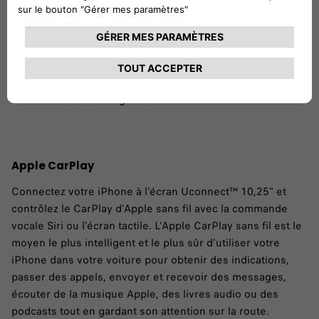
Un intérieur exceptionnel
Profitez du confort d'un intérieur spacieux et haut de
gamme avec un éclairage d'ambiance à 8 couleurs.
Chaque détail est conçu pour offrir une expérience de
conduite raffinée et agréable.
Apple CarPlay
Connectez votre iPhone à l'écran Uconnect™ 10,25" et
contrôlez le CarPlay d'Apple sans fil avec la commande
vocale Siri ou l'écran tactile. L'Apple CarPlay sans fil est le
moyen le plus intelligent et le plus sûr d'utiliser votre
iPhone dans votre voiture pour obtenir des indications,
passer des appels, envoyer et recevoir des messages,
écouter de la musique Apple, des livres audio ou des
podcasts tout en gardant son attention sur la route.​