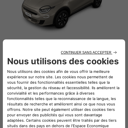
Équipements principaux de série
Jantes acier 16'' avec enjoliveurs bicolores -
Solides, épurées et adaptées à la ville.
Projecteurs full LED 'Infinity' - Lumineux,
performants et pleins de caractère.
Coques de rétroviseurs extérieurs noires -
Élégantes et prêtent à s'adapter.
Combiné d'instrumentation numérique 7'' - Toutes
vos informations, claires et précises.
Système Uconnect 10,25’’ - Technologie et