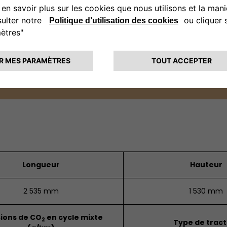
Longueur
Hauteur
2 535 mm
1 530 mm
ions de CO
en cycle mixte
2
Type de tract