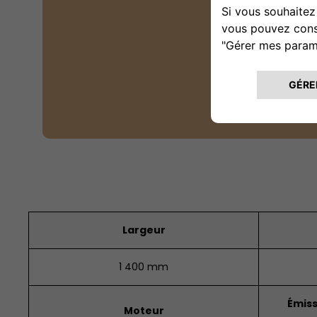
Largeur
1 400 mm
Émiss
Moteur