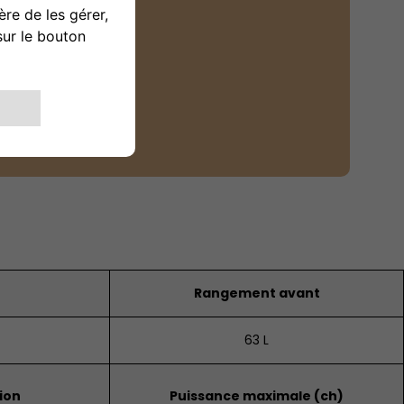
Rangement avant
63 L
ion
Puissance maximale (ch)