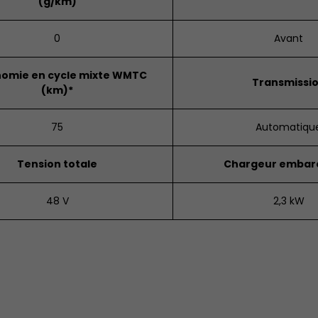
(g/km)
0
Avant
omie en cycle mixte WMTC
Transmissi
(km)*
75
Automatiqu
Tension totale
Chargeur embar
48 V
2,3 kW