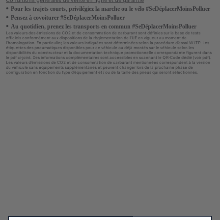
Conditions générales de vente en ligne et de garantie
Pour les trajets courts, privilégiez la marche ou le vélo #SeDéplacerMoinsPolluer
Pensez à covoiturer #SeDéplacerMoinsPolluer
Au quotidien, prenez les transports en commun #SeDéplacerMoinsPolluer
Les valeurs des émissions de CO2 et de consommation de carburant sont définies sur la base de tests
officiels conformément aux dispositions de la règlementation de l'UE en vigueur au moment de
l'homologation. En particulier, les valeurs indiquées sont déterminées selon la procédure d'essai WLTP. Les
étiquettes des pneumatiques disponibles pour ce véhicule ou déjà montés sur le véhicule selon les
disponibilités du constructeur et la documentation technique promotionnelle correspondante figurent dans
le pdf ci-joint. Des informations complémentaires sont accessibles en scannant le QR-Code dédié (voir pdf).
Les valeurs d'émissions de CO2 et de consommation de carburant mentionnées correspondent à la version
du véhicule sans équipements supplémentaires et peuvent changer lors de la prochaine phase de
configuration en fonction du type d'équipement et / ou de la taille des pneus qui seront sélectionnés.