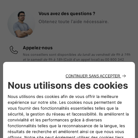
Vous avez des questions ?
Obtenez toute l'aide nécessaire.
Appelez-nous
Nos conseillers sont disponibles
du lundi au vendredi de 9h à 19h
et le samedi de 9h à 18h
(Coût d’un appel local) au 00 800 342
800 00.
APPELER
Réservez un essai
Laissez vos coordonnées et vous serez contacté par le distributeur
sélectionné afin de convenir d’un rendez-vous.
DEMANDER UN ESSAI
Demandez un devis