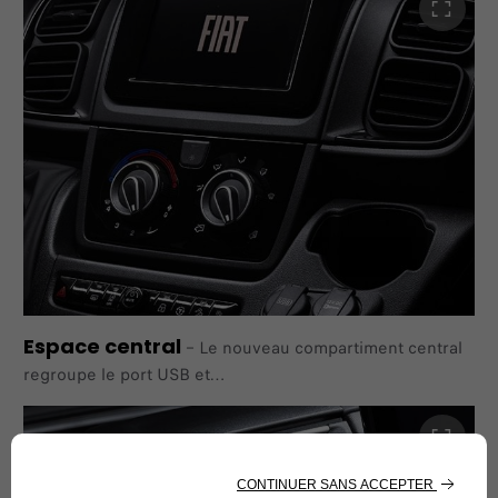
nouvelle forme de coussin d'assise et à l'utilisation de
mousse.
Espace central
–
Le nouveau compartiment central
regroupe le port USB et
la prise 12 V ainsi que le porte-bouteille/cendrier et le
support pour téléphone