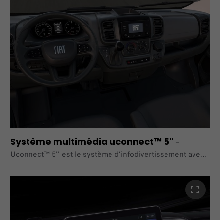
faciliter
l'utilisation des fonctionnalités disponibles pendant la
conduite. La navigation est disponible via Apple
CarPlay™ /
Android Auto™ et elle comprend également la radio DAB
et
les commandes au volant.
Système multimédia uconnect™ 5''
–
Uconnect™ 5'' est le système d’infodivertissement avec
un écran de 5'' comprenant des fonctionnalités telles
que la diffusion
audio Bluetooth® et un assistant vocal (via Siri et Google
Assistant). Il permet une expérience visuelle améliorée
grâce à