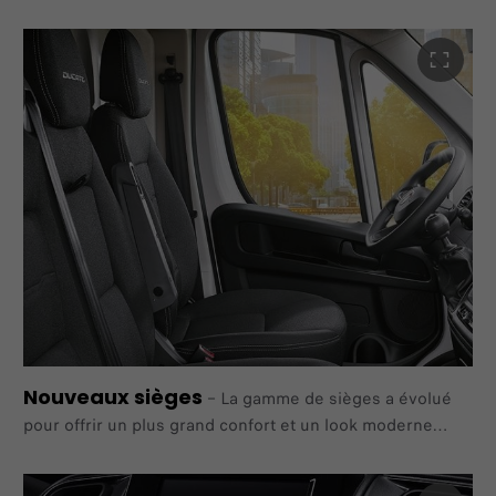
l'espace de chargement ou démarrez le moteur sans les
clés.Dans le
cadre de missions spécifiques, les portes peuvent être
verrouillées et déverrouillées en laissant le moteur
allumé.
Nouveaux sièges
–
La gamme de sièges a évolué
pour offrir un plus grand confort et un look moderne
grâce à l'utilisation de tissus dans les tons
noirs et gris. Le confort est amélioré grâce à une