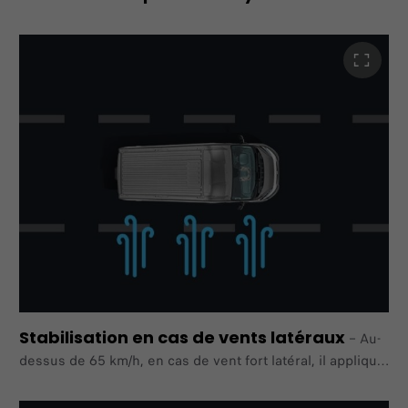
freinage d'urgence autonome augmente ses
fonctionnalités en détectant les piétons et les cyclistes
en plus des autres
véhicules. Ducato alertera le conducteur et déclenchera
un freinage d'urgence autonome.
Stabilisation en cas de vents latéraux
–
Au-
dessus de 65 km/h, en cas de vent fort latéral, il applique
une action corrective pour maintenir le véhicule dans sa
voie.