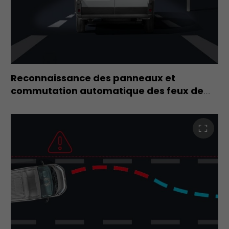
Reconnaissance des panneaux et
commutation automatique des feux de
route
–
La reconnaissance des panneaux de
signalisation permet
d'éviter le dépassement des limitations de vitesse à tout
moment, en détectant les panneaux sur la route et en
ajustant le limiteur de vitesse du véhicule en
conséquence.
La commutation automatique des feux de route permet
de
régler automatiquement le faisceau lumineux des feux
en
fonction de la distance des autres véhicules venant de la