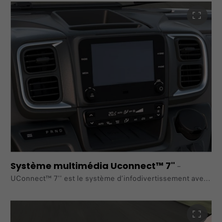
haut de gamme avec son écran HD tactile, basé sur la
technologie Android. La navigation est disponible à la
fois via
Apple CarPlay™ / Android Auto™ , mais également via les
cartes
3D TOM TOM. Pour une interaction facile, vous pouvez
utiliser
la reconnaissance vocale. Comprend la radio DAB, les
commandes au volant et la gestion du système de
climatisation.
Système multimédia Uconnect™ 7''
–
UConnect™ 7'' est le système d’infodivertissement avec
un
écran tactile de 7'', basé sur la technologie Android. Ce
système permet la réplication du smartphone pour