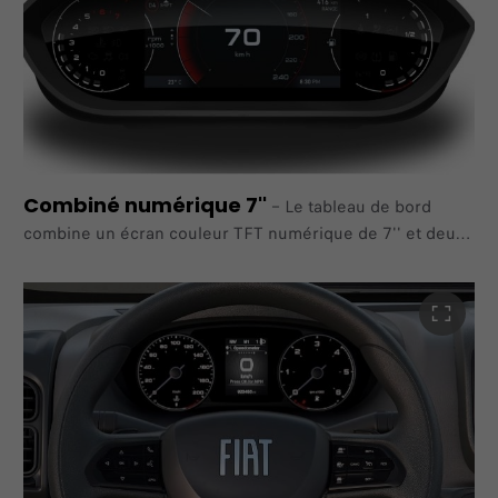
Google Play et Android Auto sont des marques déposées
de Google LLC.
Combiné numérique 7''
–
Le tableau de bord
combine un écran couleur TFT numérique de 7'' et deux
jauges numériques latérales pour le régime
moteur et le niveau de carburant.L'écran central permet
de voir les réglages et les informations du véhicule, de
manière
personnalisable par le conducteur. Avec le UConnect™
10'', l'écran affiche les itinéraires sur une carte en 3D et
des
informations sur le trafic en direct. Lorsque le véhicule
est équipé de systèmes d'aides à la conduite, l'écran