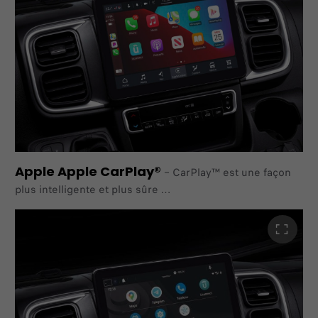
l'organisation par widget pour repérer facilement albums,
radios, contacts et même la caméra de recul lorsque le
véhicule en
est équipé.
Apple Apple CarPlay®
–
CarPlay™ est une façon
plus intelligente et plus sûre
d'utiliser votre iPhone dans le véhicule. Il permet
d'afficher
sur l'écran intégré de votre Ducato les fonctionnalités
que
vous souhaitez utiliser avec votre iPhone pendant la
conduite.
Vous pouvez définir vos itinéraires, passer des appels,