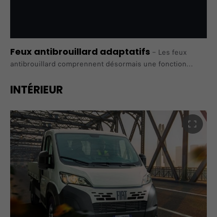
direction opposée.
Feux antibrouillard adaptatifs
–
Les feux
antibrouillard comprennent désormais une fonction
adaptative pour offrir une meilleure visibilité latérale
dans
INTÉRIEUR
l'obscurité, les feux antibrouillard s'allument
automatiquement lorsque le véhicule tourne à faible
vitesse.