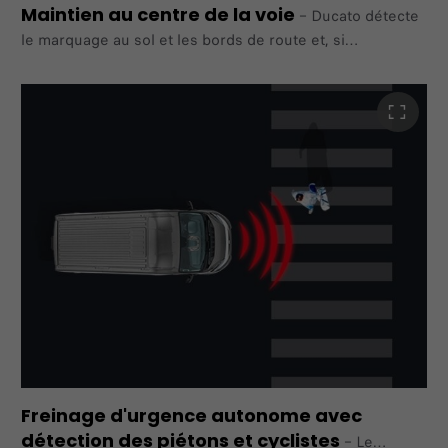
Maintien au centre de la voie
–
Ducato détecte
le marquage au sol et les bords de route et, si
nécessaire, se dirige de manière autonome en se
maintenant au
centre de la voie
Freinage d'urgence autonome avec
détection des piétons et cyclistes
–
Le