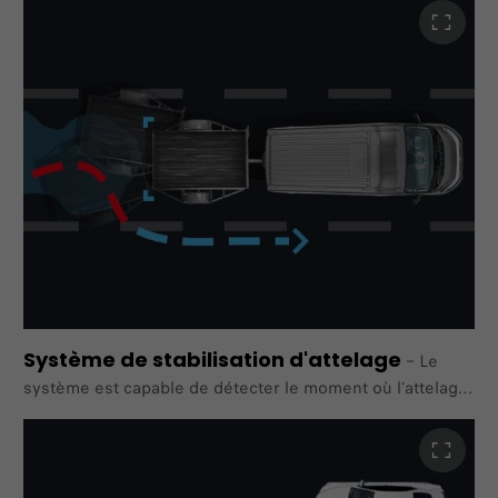
De série sur toute la gamme.
Système de stabilisation d'attelage
–
Le
système est capable de détecter le moment où l'attelage
commence à osciller et corrige tout balancement
dangereux
de celui-ci, grâce à une combinaison de réduction de
couple