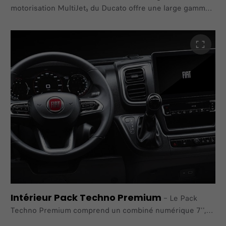
motorisation MultiJet₃ du Ducato offre une large gamme
de possibilités pour rendre chacune de vos missions
plus
facile.
Ducato est proposé en transmission manuelle ou
automatique, en homologation Light ou Heavy Duty et en
3 puissances : 120 ch,
140 ch ou 180 ch. Elle permet également de réduire
votre consommation de carburant ainsi que la nuisance
sonore apportée
par le fonctionnement du moteur.
Intérieur Pack Techno Premium
–
Le Pack
Techno Premium comprend un combiné numérique 7'',
une climatisation automatique, un chargeur de téléphone