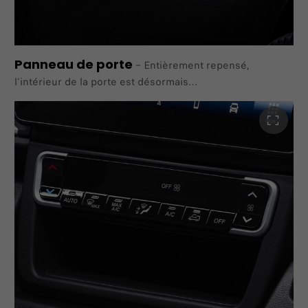
Panneau de porte
–
Entièrement repensé,
l'intérieur de la porte est désormais
entièrement couvert, offrant une plus grande robustesse
et
un espace amélioré grâce à 4 nouveaux rangements.