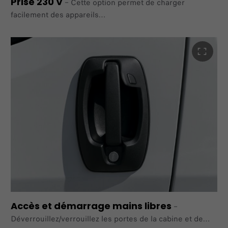
Prise 230 V
–
Cette option permet de charger
facilement des appareils
électriques tels que des ordinateurs portables, des
batteries
d'outils électriques, des tablettes, des smartphones et
d'autres
appareils de faible puissance qui nécessitent jusqu'à 150
W.
Accès et démarrage mains libres
–
Déverrouillez/verrouillez les portes de la cabine et de