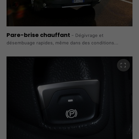
Pare-brise chauffant
–
Dégivrage et
désembuage rapides, même dans des conditions
climatiques extrêmement froides.