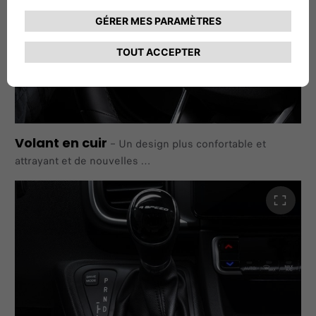
Volant en cuir
–
Un design plus confortable et
attrayant et de nouvelles
commandes situées sur et derrière les rayons latéraux
gainés de cuir, d'éléments en chrome satiné et de
commandes en noir brillant.