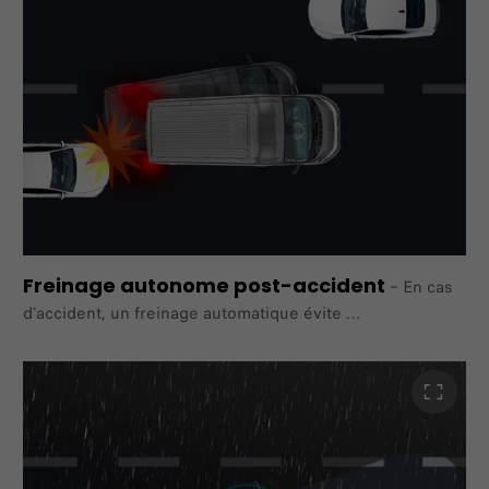
et de freinage des roues, pour ramener sous contrôle
l'attelage
et le véhicule tracteur. De série sur toute la gamme.
Freinage autonome post-accident
–
En cas
d'accident, un freinage automatique évite
d'éventuelles autres collisions. De série sur toute la
gamme.