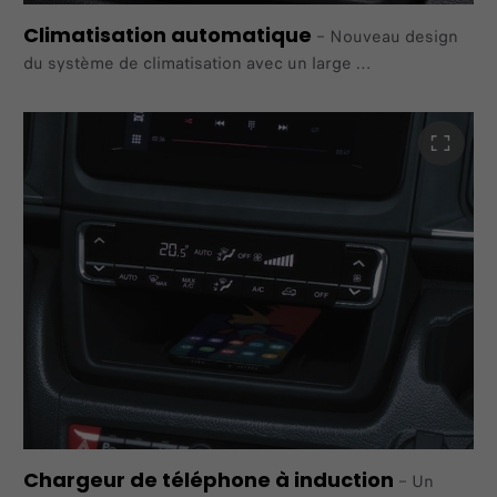
Climatisation automatique
–
Nouveau design
du système de climatisation avec un large
écran central, indiquant le réglage de la température de
l'air,
la distribution de l'air et la vitesse de ventilation. Le
système
offre une distribution d'air via 7 grilles et une nouvelle
fonction «Max A/C» pour booster les performances de
refroidissement
Chargeur de téléphone à induction
–
Un