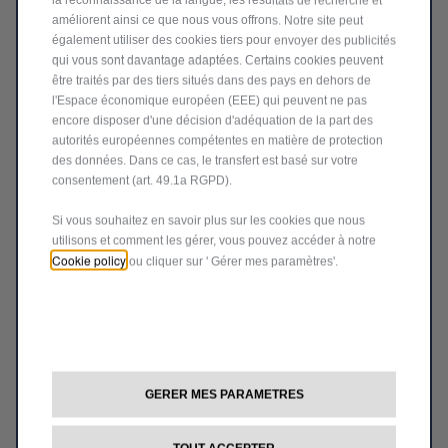
la reconnaissance de la langue, les résultats de recherche et
améliorent ainsi ce que nous vous offrons. Notre site peut
également utiliser des cookies tiers pour envoyer des publicités
qui vous sont davantage adaptées. Certains cookies peuvent
être traités par des tiers situés dans des pays en dehors de
l'Espace économique européen (EEE) qui peuvent ne pas
encore disposer d'une décision d'adéquation de la part des
autorités européennes compétentes en matière de protection
des données. Dans ce cas, le transfert est basé sur votre
consentement (art. 49.1a RGPD).
Si vous souhaitez en savoir plus sur les cookies que nous
Code 50903489
utilisons et comment les gérer, vous pouvez accéder à notre
ADAPTATEUR POUR CÂBLAGE
Cookie policy
ou cliquer sur ' Gérer mes paramètres'.
DE CROCHET D'ATTELAGE 13/7
PÔLES
Livraison :
17/08
43,73
€
-
+
GERER MES PARAMETRES
Price
Quantity
is
updated
Ajouter au panier