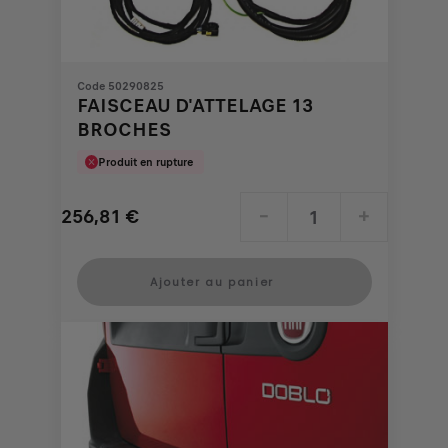
Code 50290825
FAISCEAU D'ATTELAGE 13
BROCHES
Produit en rupture
256,81
€
-
+
Price
Quantity
is
updated
Ajouter au panier
256,81
to:
€
1