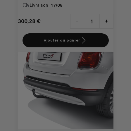
Livraison :
17/08
300,28
€
-
+
Price
Quantity
is
updated
Ajouter au panier
300,28
to:
€
1