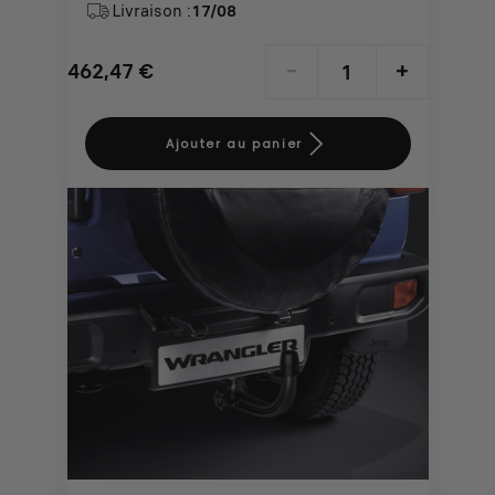
Livraison :
17/08
462,47
€
-
+
Price
Quantity
is
updated
Ajouter au panier
462,47
to:
€
1