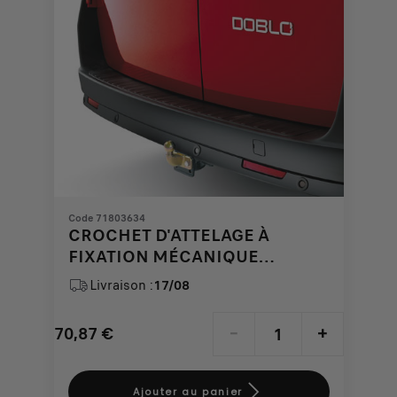
Code 71803634
CROCHET D'ATTELAGE À
FIXATION MÉCANIQUE
MONOBLOC POUR FIAT ET FIAT
Livraison :
17/08
PROFESSIONAL
70,87
€
-
+
Price
Quantity
is
updated
Ajouter au panier