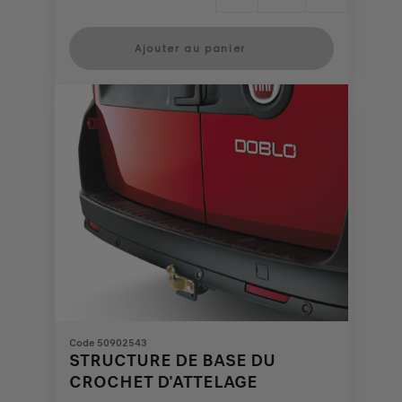
Price
Quantity
is
updated
Ajouter au panier
911,14
to:
€
1
Code 50902543
STRUCTURE DE BASE DU
CROCHET D'ATTELAGE