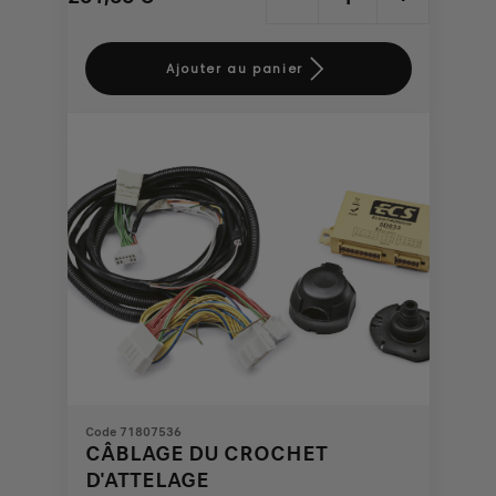
Price
Quantity
is
updated
Ajouter au panier
261,86
to:
€
1
Code 71807536
CÂBLAGE DU CROCHET
D'ATTELAGE