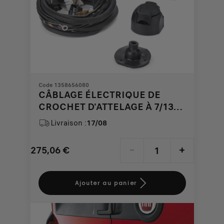
Code 1358656080
CÂBLAGE ÉLECTRIQUE DE
CROCHET D'ATTELAGE À 7/13
BROCHES POUR FIAT ET FIAT
Livraison :
17/08
PROFESSIONAL QUBO
275,06
€
-
+
Price
Quantity
is
updated
Ajouter au panier
275,06
to:
€
1