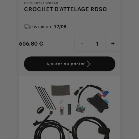
Code K82215207AB
CROCHET D'ATTELAGE RDSO
Livraison :
17/08
606,80
€
-
+
Price
Quantity
is
updated
Ajouter au panier
606,80
to:
€
1