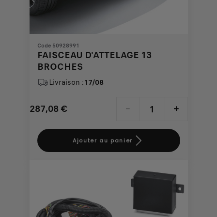
Code 50928991
FAISCEAU D'ATTELAGE 13
BROCHES
Livraison :
17/08
287,08
€
-
+
Price
Quantity
is
updated
Ajouter au panier
287,08
to:
€
1