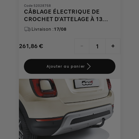
Code 52028758
CÂBLAGE ÉLECTRIQUE DE
CROCHET D'ATTELAGE À 13
PÔLES POUR FIAT 500X
Livraison :
17/08
261,86
€
-
+
Price
Quantity
is
updated
Ajouter au panier
261,86
to:
€
1