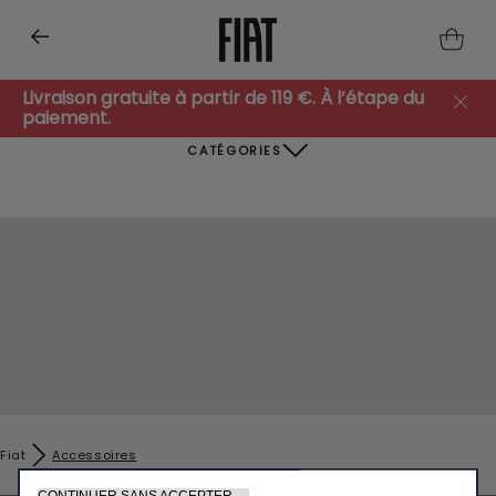
Livraison gratuite à partir de 119 €. À l’étape du
paiement.
CATÉGORIES
Nous utilisons des cookies afin de vous offrir la meilleure
expérience sur notre site. Les cookies nous permettent de vous
fournir des fonctionnalités essentielles telles que la sécurité, la
gestion du réseau et l’accessibilité. Ils améliorent la convivialité
Fiat
Accessoires
et les performances grâce à diverses fonctionnalités telles que
la reconnaissance de la langue, les résultats de recherche et
CONTINUER SANS ACCEPTER →