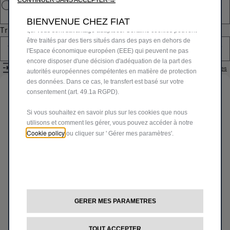
améliorent ainsi ce que nous vous offrons. Notre site peut
BIENVENUE CHEZ FIAT
également utiliser des cookies tiers pour envoyer des publicités
Trier par
qui vous sont davantage adaptées. Certains cookies peuvent
être traités par des tiers situés dans des pays en dehors de
Tous les produits
l'Espace économique européen (EEE) qui peuvent ne pas
encore disposer d'une décision d'adéquation de la part des
FILTRES
Réinitialiser les filtres
autorités européennes compétentes en matière de protection
des données. Dans ce cas, le transfert est basé sur votre
Identifiez votre véhicule
consentement (art. 49.1a RGPD).
Si vous souhaitez en savoir plus sur les cookies que nous
Choisissez la méthode pour identifier votre véhicule et
utilisons et comment les gérer, vous pouvez accéder à notre
afficher les accessoires compatibles
Cookie policy
ou cliquer sur ' Gérer mes paramètres'.
Par N° d'immatriculation
Par N° de VIN
Par modèle
Par N° d'immatriculation
*
GERER MES PARAMETRES
TOUT ACCEPTER