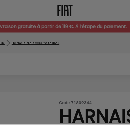
ivraison gratuite à partir de 119 €. À l’étape du paiement.
aux
Harnais de securite taille l
Code
71809344
HARNAI