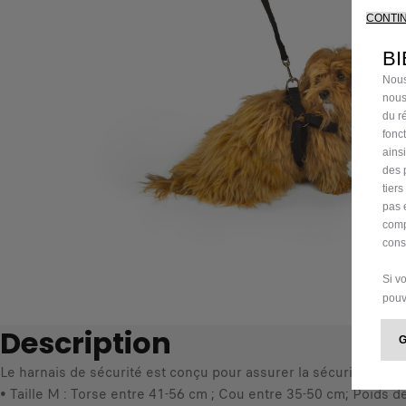
CONTI
BI
Nous
nous
du ré
fonc
ains
des 
tier
pas 
comp
cons
Si v
pouv
Description
Le harnais de sécurité est conçu pour assurer la sécurité de v
• Taille M : Torse entre 41-56 cm ; Cou entre 35-50 cm; Poids de