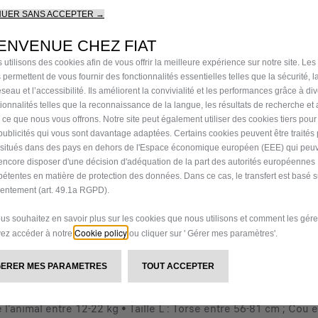
SECURIT
NUER SANS ACCEPTER →
ENVENUE CHEZ FIAT
20,99 €
 utilisons des cookies afin de vous offrir la meilleure expérience sur notre site. Les
TT/par unité
 permettent de vous fournir des fonctionnalités essentielles telles que la sécurité, l
P
seau et l’accessibilité. Ils améliorent la convivialité et les performances grâce à di
r
-
+
tionnalités telles que la reconnaissance de la langue, les résultats de recherche et
Derniers produ
i
i ce que nous vous offrons. Notre site peut également utiliser des cookies tiers pou
Q
publicités qui vous sont davantage adaptées. Certains cookies peuvent être traités
c
s situés dans des pays en dehors de l'Espace économique européen (EEE) qui peu
u
e
encore disposer d'une décision d'adéquation de la part des autorités européennes
a
i
étentes en matière de protection des données. Dans ce cas, le transfert est basé s
Livraison :
17/08
n
s
entement (art. 49.1a RGPD).
t
2
Paiement en plusieurs fois
i
ous souhaitez en savoir plus sur les cookies que nous utilisons et comment les gére
0
Ce produit doit être installé p
Cookie policy
t
ez accéder à notre
ou cliquer sur ' Gérer mes paramètres'.
,
y
9
GERER MES PARAMETRES
TOUT ACCEPTER
u
9
p
€
otre animal de compagnie lors des transports en voiture et peu
d
T
 l'animal entre 12-22 kg • Taille L : Torse entre 56-81 cm ; Cou 