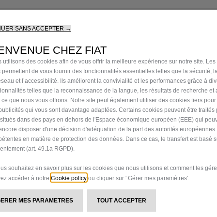
essoire extér
NUER SANS ACCEPTER →
icule utilitaire
ENVENUE CHEZ FIAT
 utilisons des cookies afin de vous offrir la meilleure expérience sur notre site. Les
 permettent de vous fournir des fonctionnalités essentielles telles que la sécurité, l
seau et l’accessibilité. Ils améliorent la convivialité et les performances grâce à di
ne sélection d'accessoires d'origine adaptés à votr
tionnalités telles que la reconnaissance de la langue, les résultats de recherche et
i ce que nous vous offrons. Notre site peut également utiliser des cookies tiers pou
publicités qui vous sont davantage adaptées. Certains cookies peuvent être traités
s situés dans des pays en dehors de l'Espace économique européen (EEE) qui peu
encore disposer d'une décision d'adéquation de la part des autorités européennes
étentes en matière de protection des données. Dans ce cas, le transfert est basé s
entement (art. 49.1a RGPD).
ous souhaitez en savoir plus sur les cookies que nous utilisons et comment les gére
Cookie policy
ez accéder à notre
ou cliquer sur ' Gérer mes paramètres'.
GERER MES PARAMETRES
TOUT ACCEPTER