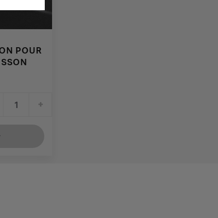
ION POUR
ISSON
+
r