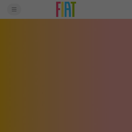
SkiptoContentText
SkiptoNavigationText