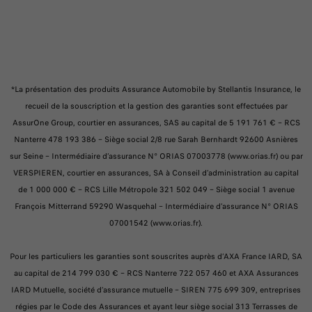
*La présentation des produits Assurance Automobile by Stellantis Insurance, le
recueil de la souscription et la gestion des garanties sont effectuées par
AssurOne Group, courtier en assurances, SAS au capital de 5 191 761 € – RCS
Nanterre 478 193 386 – Siège social 2/8 rue Sarah Bernhardt 92600 Asnières
sur Seine – Intermédiaire d’assurance N° ORIAS 07003778 (www.orias.fr) ou par
VERSPIEREN, courtier en assurances, SA à Conseil d’administration au capital
de 1 000 000 € – RCS Lille Métropole 321 502 049 – Siège social 1 avenue
François Mitterrand 59290 Wasquehal – Intermédiaire d’assurance N° ORIAS
07001542 (www.orias.fr).​
Pour les particuliers les garanties sont souscrites auprès d’AXA France IARD, SA
au capital de 214 799 030 € – RCS Nanterre 722 057 460 et AXA Assurances
IARD Mutuelle, société d’assurance mutuelle – SIREN 775 699 309, entreprises
régies par le Code des Assurances et ayant leur siège social 313 Terrasses de