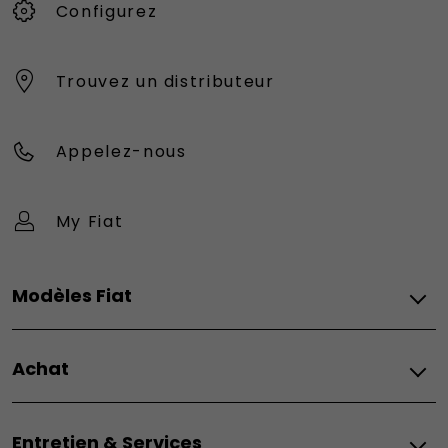
Configurez
Trouvez un distributeur
Appelez-nous
My Fiat
Modèles Fiat
Vèhicules Fiat
Achat
Topolino
Topolino Vilebrequin
Fiat
Topolino Sport
Entretien & Services
Configurez
500 Hybrid