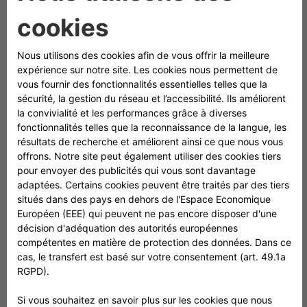
pièce d’origine constructeur) ;
​Assistance 0 km, 24h/24 – 7j/7 ;
​Prêt véhicule de remplacement ;
Franchise dommage réduite à 0 € après 3 ans. ​
Explorez nos offres dès maintenant et prenez la route
en toute confiance.
DEMANDER UN DEVIS