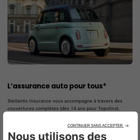
L’assurance auto pour tous*
Stellantis Insurance vous accompagne à travers des
couvertures complètes (dès 14 ans pour Topolino).​
Bénéficiez de tarifs compétitifs adaptés à votre profil de
conducteur ainsi que d'avantages exclusifs : ​
Expertise réseau FIAT (réparation garantie avec