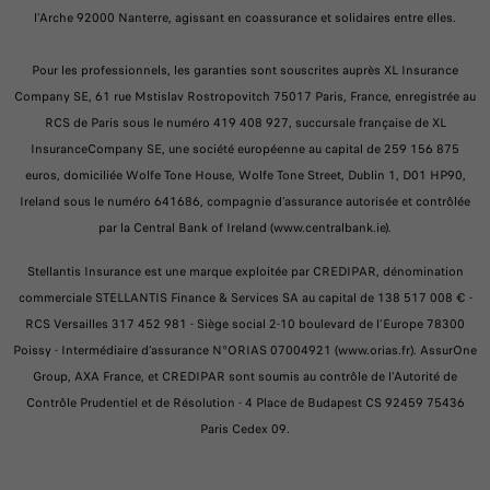
l’Arche 92000 Nanterre, agissant en coassurance et solidaires entre elles.
Pour les professionnels, les garanties sont souscrites auprès XL Insurance
Company SE, 61 rue Mstislav Rostropovitch 75017 Paris, France, enregistrée au
RCS de Paris sous le numéro 419 408 927, succursale française de XL
InsuranceCompany SE, une société européenne au capital de 259 156 875
euros, domiciliée Wolfe Tone House, Wolfe Tone Street, Dublin 1, D01 HP90,
Ireland sous le numéro 641686, compagnie d’assurance autorisée et contrôlée
par la Central Bank of Ireland (www.centralbank.ie).
Stellantis Insurance est une marque exploitée par CREDIPAR, dénomination
commerciale STELLANTIS Finance & Services SA au capital de 138 517 008 € -
RCS Versailles 317 452 981 - Siège social 2-10 boulevard de l’Europe 78300
Poissy - Intermédiaire d’assurance N°ORIAS 07004921 (www.orias.fr). AssurOne
Group, AXA France, et CREDIPAR sont soumis au contrôle de l’Autorité de
Contrôle Prudentiel et de Résolution - 4 Place de Budapest CS 92459 75436
Paris Cedex 09.