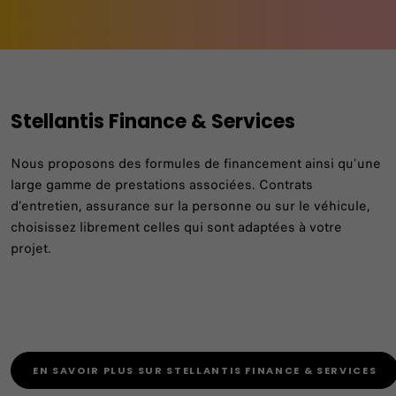
Stellantis Finance & Services
Nous proposons des formules de financement ainsi qu’une
large gamme de prestations associées. Contrats
Solutions de financement
d’entretien, assurance sur la personne ou sur le véhicule,
choisissez librement celles qui sont adaptées à votre
À chaque situation, un financement adapté
projet.
EN SAVOIR PLUS SUR STELLANTIS FINANCE & SERVICES