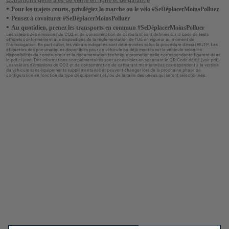
Conditions générales de vente en ligne et de garantie
Pour les trajets courts, privilégiez la marche ou le vélo #SeDéplacerMoinsPolluer
Pensez à covoiturer #SeDéplacerMoinsPolluer
Au quotidien, prenez les transports en commun #SeDéplacerMoinsPolluer
Les valeurs des émissions de CO2 et de consommation de carburant sont définies sur la base de tests
officiels conformément aux dispositions de la règlementation de l'UE en vigueur au moment de
l'homologation. En particulier, les valeurs indiquées sont déterminées selon la procédure d'essai WLTP. Les
étiquettes des pneumatiques disponibles pour ce véhicule ou déjà montés sur le véhicule selon les
disponibilités du constructeur et la documentation technique promotionnelle correspondante figurent dans
le pdf ci-joint. Des informations complémentaires sont accessibles en scannant le QR-Code dédié (voir pdf).
Les valeurs d'émissions de CO2 et de consommation de carburant mentionnées correspondent à la version
du véhicule sans équipements supplémentaires et peuvent changer lors de la prochaine phase de
configuration en fonction du type d'équipement et / ou de la taille des pneus qui seront sélectionnés.