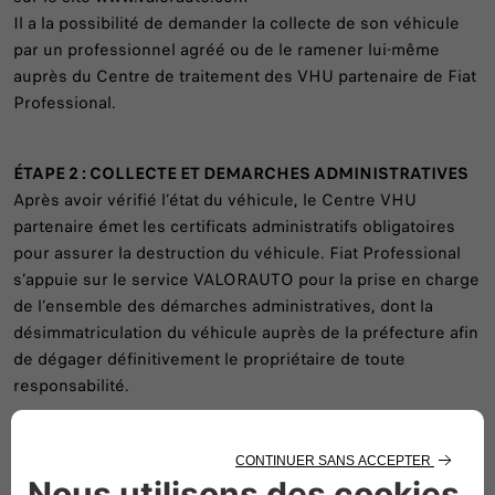
Il a la possibilité de demander la collecte de son véhicule
par un professionnel agréé ou de le ramener lui-même
auprès du Centre de traitement des VHU partenaire de Fiat
Professional.
ÉTAPE 2 : COLLECTE ET DEMARCHES ADMINISTRATIVES
Après avoir vérifié l’état du véhicule, le Centre VHU
partenaire émet les certificats administratifs obligatoires
pour assurer la destruction du véhicule. Fiat Professional
s’appuie sur le service VALORAUTO pour la prise en charge
de l’ensemble des démarches administratives, dont la
désimmatriculation du véhicule auprès de la préfecture afin
de dégager définitivement le propriétaire de toute
responsabilité.
ÉTAPE 3 : PRÉTRAITEMENT ET DÉPOLLUTION
La batterie (y compris la batterie de traction des véhicules