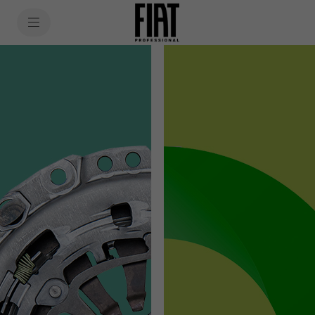
SkiptoContentText
SkiptoNavigationText