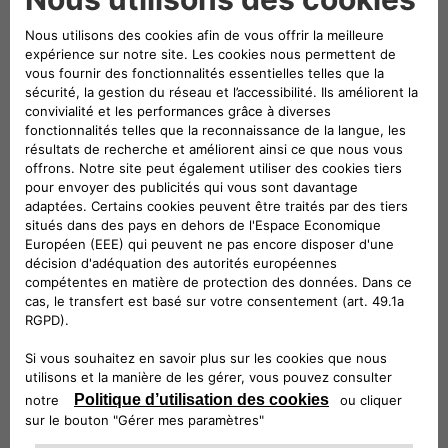
électrifiés) et les pneumatiques sont déposés. Les airbags
sont neutralisés. Notre partenaire enlève ensuite le
carburant résiduel et les autres liquides du véhicule : huile
du moteur, huile de transmission, liquides de frein et de
refroidissement et fluide frigorigène du système de
climatisation. Ces déchets polluants sont valorisés au sein
de leurs filières de traitements respectives.
ÉTAPE 4 : DÉMONTAGE POUR RÉUTILISATION
L’étape suivante consiste à démonter des pièces
mécaniques ou de carrosserie, des composants électriques
ou électroniques pour les réutiliser en pièces de réemploi.
Les matériaux tels que le plastique ou les métaux sont
également récupérés pour être recyclés à cette étape.
ÉTAPE 5 : BROYAGE ET TRI
Les carcasses dépolluées sont envoyées dans un broyeur