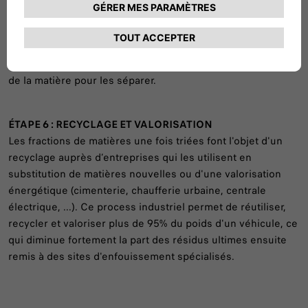
qui les déchiquète en morceaux de quelques centimètres
de côté. Les résidus sont encore broyés et triés plusieurs
fois par des procédés automatisés (aimants, courant de
Foucault, flottaison, etc.) utilisant les propriétés physiques
de la matière pour les séparer.
ÉTAPE 6 : RECYCLAGE ET VALORISATION
Les fractions de matières une fois triées font l'objet d'un
recyclage auprès d’entreprises qui les utilisent en
substitution de matières nouvelles ou d'une valorisation
énergétique (cimenterie, chaufferie urbaine, centrale
électrique, ...). Ce process industriel permet de réutiliser,
recycler et valoriser plus de 95% du poids d'un véhicule, ce
qui diminue fortement la part des résidus ultimes ensuite
remis à des sites d'enfouissement spécialisés.