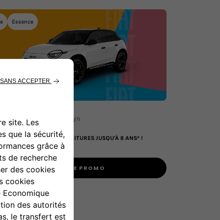
de
Essence
19 200 €
(1)
 DE
/MOIS
ition de reprise
S FIAT GARANTIT SES VOITURES JUSQU'À 8 ANS* !
able jusqu'au 31/08/2026
VOIR CETTE PROMO