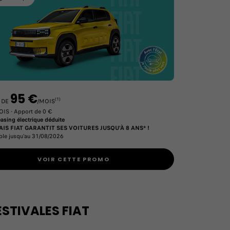
95 €
(1)
R DE
/MOIS
OIS - Apport de 0 €
asing électrique déduite
S FIAT GARANTIT SES VOITURES JUSQU'À 8 ANS* !
able jusqu'au 31/08/2026
VOIR CETTE PROMO
ESTIVALES FIAT