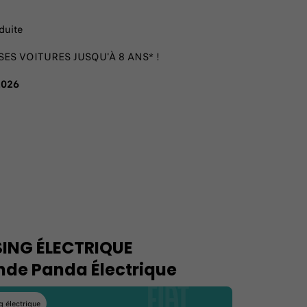
duite
ES VOITURES JUSQU'À 8 ANS* !
2026
SING ÉLECTRIQUE
nde Panda Électrique
g électrique