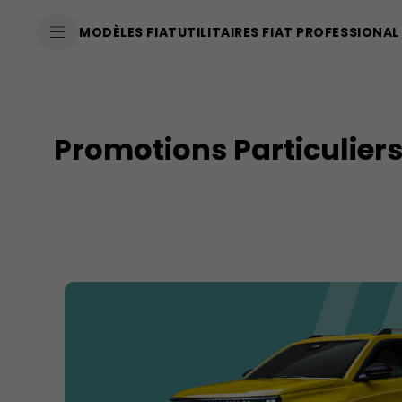
SkiptoContentText
MODÈLES FIAT
UTILITAIRES FIAT PROFESSIONAL
SkiptoNavigationText
Promotions Particulier