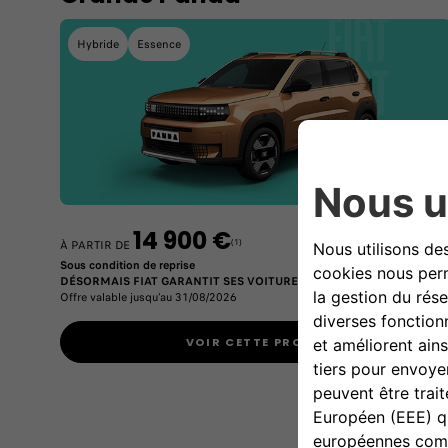
Hybride
Essence
14 900 €
(1)
À PARTIR DE
Sous condition de reprise
DÉSORMAIS FIAT GARANTIT SES VOITURES JUSQU'À 8 ANS* !
Offre valable jusqu'au 31/08/2026
VOIR CETTE PROMO