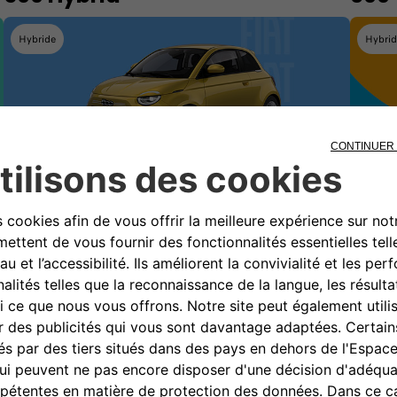
Hybride
Hybri
14 900 €
(1)
À PARTIR DE
À PARTIR
Sous condition de reprise
Sous cond
DÉSORMAIS FIAT GARANTIT SES VOITURES JUSQU'À 8 ANS* !
DÉSORMAI
Offre valable jusqu'au 31/08/2026
Offre val
VOIR CETTE PROMO