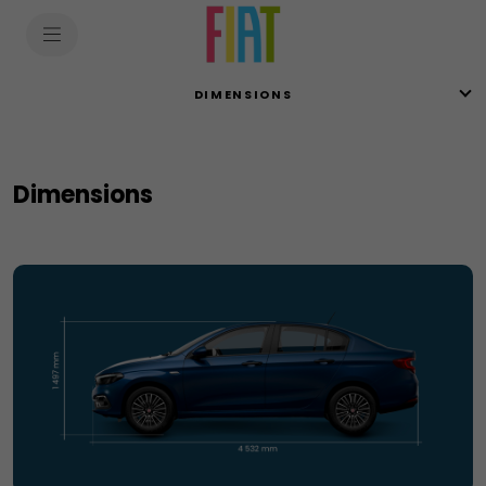
SkiptoContentText
SkiptoNavigationText
DIMENSIONS
Dimensions