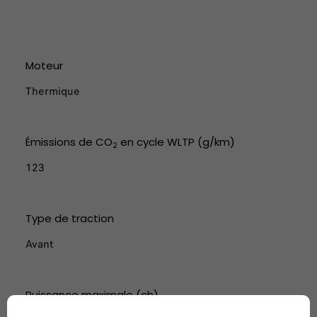
Moteur
Thermique
Émissions de CO
en cycle WLTP (g/km)
2
123
Type de traction
Avant
Puissance maximale (ch)