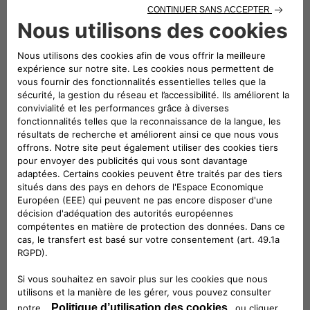
130
Consommation de carburant en cycle mixte WLTP
(L/100km)
4,7
Boîte de vitesses
mécanique
Type de carburant
Diesel
Nombre de vitesses