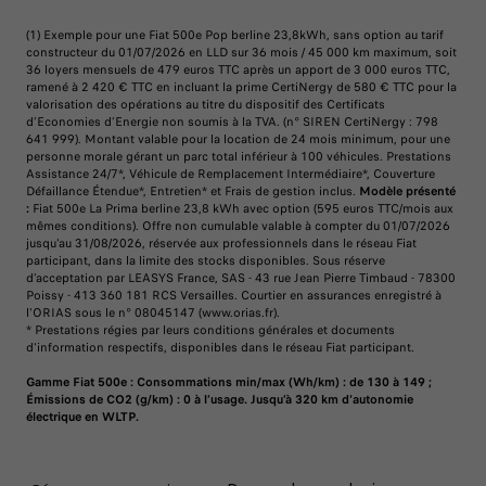
(1) Exemple pour une Fiat 500e Pop berline 23,8kWh, sans option au tarif
constructeur du 01/07/2026 en LLD sur 36 mois / 45 000 km maximum, soit
36 loyers mensuels de 479 euros TTC après un apport de 3 000 euros TTC,
ramené à 2 420 € TTC en incluant la prime CertiNergy de 580 € TTC pour la
valorisation des opérations au titre du dispositif des Certificats
d’Economies d’Energie non soumis à la TVA. (n° SIREN CertiNergy : 798
641 999). Montant valable pour la location de 24 mois minimum, pour une
personne morale gérant un parc total inférieur à 100 véhicules. Prestations
Assistance 24/7*, Véhicule de Remplacement Intermédiaire*, Couverture
Défaillance Étendue*, Entretien* et Frais de gestion inclus.
Modèle présenté
:
Fiat 500e La Prima berline 23,8 kWh avec option (595 euros TTC/mois aux
mêmes conditions). Offre non cumulable valable à compter du 01/07/2026
jusqu'au 31/08/2026, réservée aux professionnels dans le réseau Fiat
participant, dans la limite des stocks disponibles. Sous réserve
d’acceptation par LEASYS France, SAS - 43 rue Jean Pierre Timbaud - 78300
Poissy - 413 360 181 RCS Versailles. Courtier en assurances enregistré à
l'ORIAS sous le n° 08045147 (www.orias.fr).
* Prestations régies par leurs conditions générales et documents
d'information respectifs, disponibles dans le réseau Fiat participant.
Gamme Fiat 500e : Consommations min/max (Wh/km) : de 130 à 149 ;
Émissions de CO2 (g/km) : 0 à l’usage. Jusqu’à 320 km d'autonomie
électrique en WLTP.