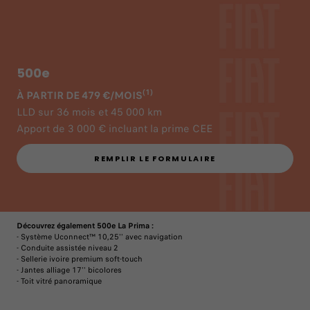
500e
(1)
À PARTIR DE 479 €/MOIS
LLD sur 36 mois et 45 000 km
Apport de 3 000 € incluant la prime CEE
REMPLIR LE FORMULAIRE
Découvrez également 500e La Prima :
- Système Uconnect™ 10,25'' avec navigation
- Conduite assistée niveau 2
- Sellerie ivoire premium soft-touch
- Jantes alliage 17'' bicolores
- Toit vitré panoramique