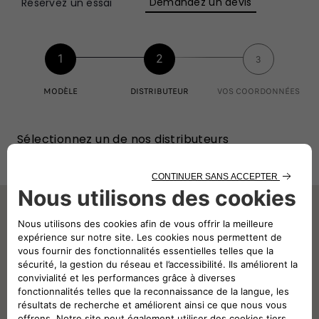
Demandez un devis
Réservez un essai
1
2
3
MODÈLE
DISTRIBUTEUR
VOS COORDONNÉES
Sélectionnez un de nos distributeurs
Rechercher par code postal, ville ou adresse