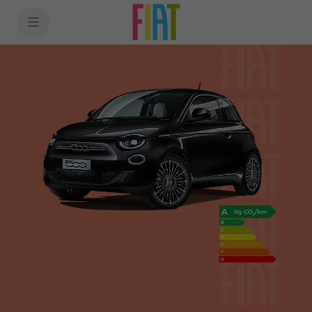
SkiptoContentText
SkiptoNavigationText