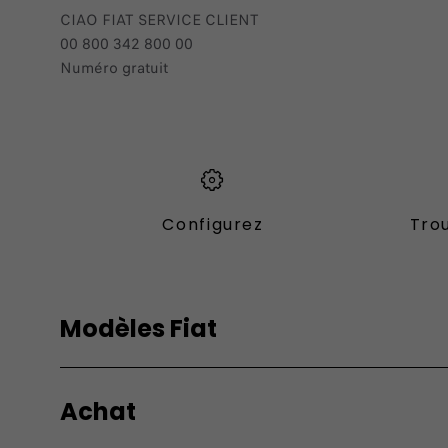
CIAO FIAT SERVICE CLIENT
00 800 342 800 00
Numéro gratuit
Configurez
Trou
Modèles Fiat
Vèhicules Fiat
Utilitari
Profess
Achat
Topolino
E-Ducato
Nouvelle 500 Hybrid