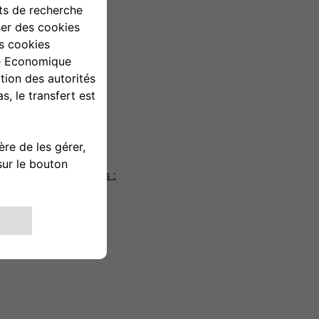
ialité
Note
es aux fins suivantes :