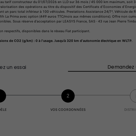
 au tarif constructeur du 01/07/2026 en LLD sur 36 mois / 45 000 km maximum, soit 
alorisation des opérations au titre du dispositif des Certificats d’Economies d’Ener
 un parc total inférieur à 100 véhicules. Prestations Assistance 24/7*, Véhicule de 
Wh La Prima avec option (449 euros TTC/mois aux mêmes conditions). Offre non cumu
sponibles. Sous réserve d’acceptation par LEASYS France, SAS - 43 rue Jean Pierre Tim
n respectifs, disponibles dans le réseau Fiat participant.
ns de CO2 (g/km) : 0 à l’usage. Jusqu’à 320 km d'autonomie électrique en WLTP.
Demandez u
ez un essai
1
2
ÈLE
VOS COORDONNÉES
DISTR