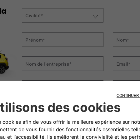
da
Civilité*
Prénom*
Nom*
Nom de l'entreprise*
Email*
Téléphone*
Code post
Moyen de contact souhaité
Téléphone
Possédez-vous un numéro de SIREN?