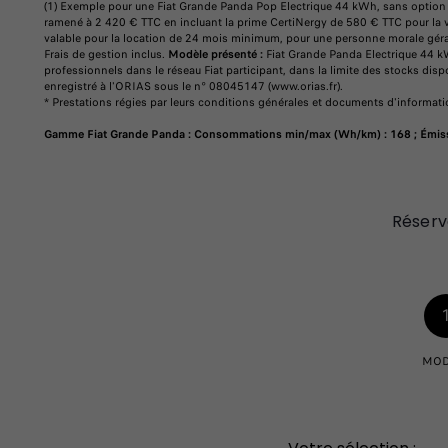
(1) Exemple pour une Fiat Grande Panda Pop Electrique 44 kWh, sans option
ramené à 2 420 € TTC en incluant la prime CertiNergy de 580 € TTC pour la v
valable pour la location de 24 mois minimum, pour une personne morale gérant
Frais de gestion inclus.
Modèle présenté :
Fiat Grande Panda Electrique 44 k
professionnels dans le réseau Fiat participant, dans la limite des stocks di
enregistré à l'ORIAS sous le n° 08045147 (www.orias.fr).
* Prestations régies par leurs conditions générales et documents d'informatio
Gamme Fiat Grande Panda : Consommations min/max (Wh/km) : 168 ; Émissio
Réserv
MOD