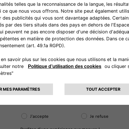
Oui
Non
Flotte d'entreprise*:
1-19
20-99
100+
* Tous les champs sont obligatoires
CONSENTEMENT
Ayant lu et compris la présente politique de confident
d’information*
je consens au traitement de mes donné
J’accepte
Je refuse
Restons en contact !
J’accepte
Je refuse