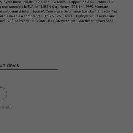
36 loyers mensuels de 349 euros TTC après un apport de 3 000 euros TTC,
gie non soumis à la TVA. (n° SIREN CertiNergy : 798 641 999). Montant
Remplacement Intermédiaire*, Couverture Défaillance Étendue*, Entretien* et
lable valable à compter du 01/07/2026 jusqu'au 31/08/2026, réservée aux
baud - 78300 Poissy - 413 360 181 RCS Versailles. Courtier en assurances
n devis
3
IBUTEUR