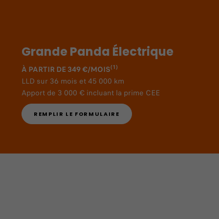
Grande Panda Électrique
(1)
À PARTIR DE 349 €/MOIS
LLD sur 36 mois et 45 000 km
Apport de 3 000 € incluant la prime CEE
REMPLIR LE FORMULAIRE