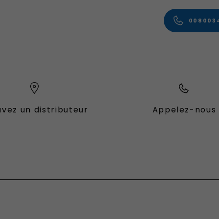
008003
vez un distributeur
Appelez-nous
es Fiat
ional