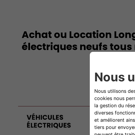
Achat ou Location Long
électriques neufs tou