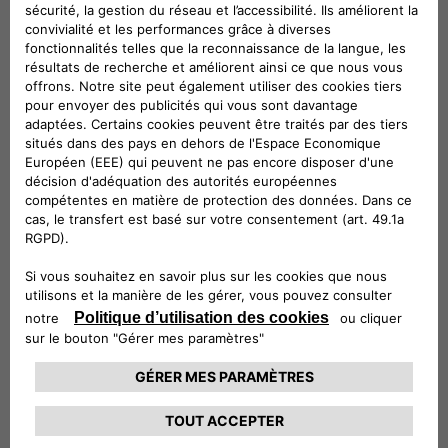
constante expansion, couvrant 29 pays européens avec
plus de 800 000 points de charge, dont plus de 150 000
sont des chargeurs rapides.
Charging Pass, un outil rapide et pratique qui garantit un
accès rapide aux sessions de recharge en toutes
circonstances, même sans l'utilisation d'un smartphone.
Pour votre plus grand confort, nous avons le plaisir de
vous fournir gratuitement votre propre Charging Pass.
L'application Free2move Charge, pour rechercher
facilement des stations de recharge, connaître la
puissance et le coût de l'énergie, suivre vos sessions de
recharge et payer.
EN SAVOIR PLUS