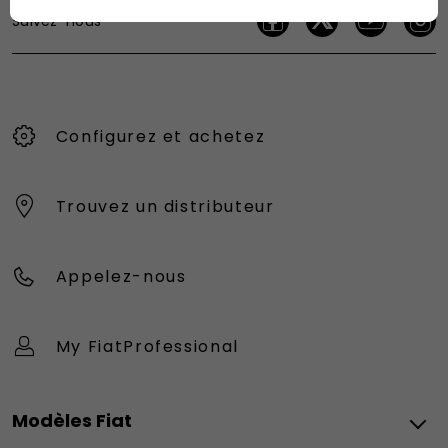
Suivez-nous
Configurez et achetez
Trouvez un distributeur
Appelez-nous
My FiatProfessional
Modèles Fiat