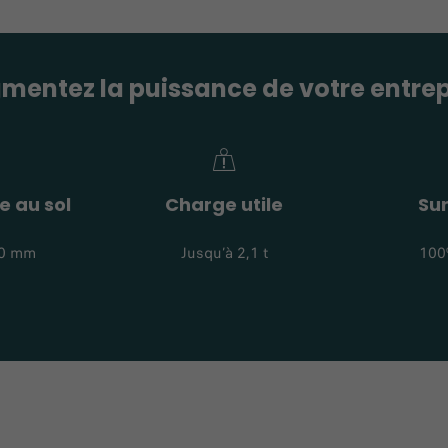
mentez la puissance de votre entrep
e au sol
Charge utile
Su
70 mm
Jusqu’à 2,1 t
100