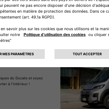
niques du Ducato et soyez
er à l'intérieur !