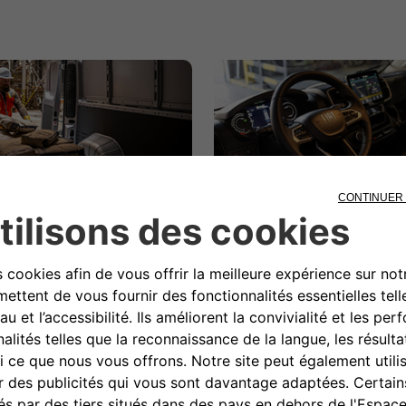
ace de chargement
Personnalisation
sé
Ducato offre de nombreuses 
ire de travail sans pareil,
de personnalisation pour êtr
'à 2,1 t de charge utile et
transformé à 100% afin de ré
7 m³ d'espace de chargement.
tous vos besoins.