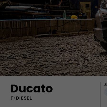
Ducato
R
DIESEL