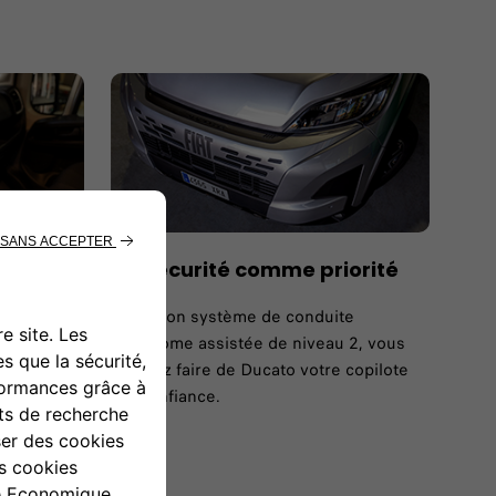
La sécurité comme priorité
options
Avec son système de conduite
e
autonome assistée de niveau 2, vous
pondre à
pouvez faire de Ducato votre copilote
de confiance.