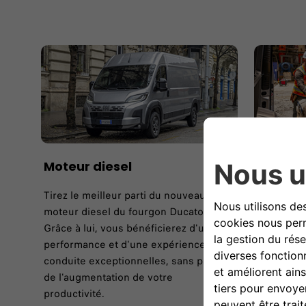
Moteur diesel
Un esp
optimi
Tirez le meilleur parti du nouveau
moteur diesel du fourgon Ducato.
Un partena
Grâce à lui, vous bénéficierez d'une
avec jusqu
performance et d'une expérience de
jusqu'à 1
conduite exceptionnelles, sans parler
de l'augmentation de votre
productivité.