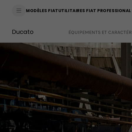
SkiptoContentText
MODÈLES FIAT
UTILITAIRES FIAT PROFESSIONAL
SkiptoNavigationText
Ducato
ÉQUIPEMENTS ET CARACTÉR