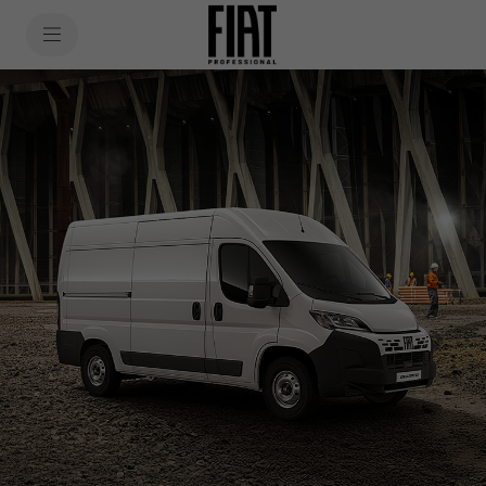
SkiptoContentText
SkiptoNavigationText