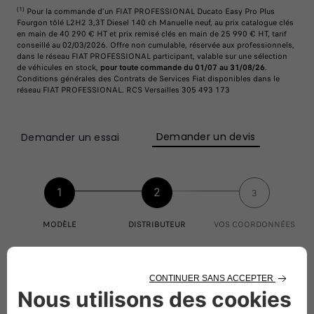
(1)
Pour la commande d’un FIAT PROFESSIONAL Ducato Easy Pro Plus
Fourgon tôlé L2H2 3,3T Diesel 140 ch Manuelle neuf, au prix catalogue clés
en main de 40 290 € HT et prix remisé clés en main de 25 990 € HT, tarif
conseillé au 02/03/2026. Offre non cumulable, réservée aux professionnels,
dans le réseau FIAT PROFESSIONAL participant, valable sur une sélection
de véhicules en stock,
pour toute commande du 01/07 au 31/08/26
.
Conditions générales des Contrats de Services Fiat disponibles dans le
réseau FIAT PROFESSIONAL. RCS Versailles 305 493 173
Demander un devis
Demander un essai
1
2
3
MODÈLE
DISTRIBUTEUR
VOS COORDONNÉES
Sélectionnez un de nos distributeurs
Rechercher par code postal, ville ou adresse