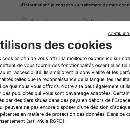
d’information*
je consens au traitement de mes donné
J’accepte
Je refuse
Restons en contact !
J’accepte
Je refuse
Profitez d'une expérience sur-mesure !
J’accepte
Je refuse
Rejoignez nos partenaires !
ÉTAPE SUIVANTE