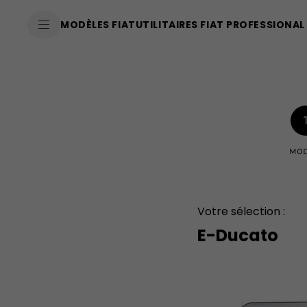
SkiptoContentText
MODÈLES FIAT
UTILITAIRES FIAT PROFESSIONAL
SkiptoNavigationText
MOD
Votre sélection :
E-Ducato