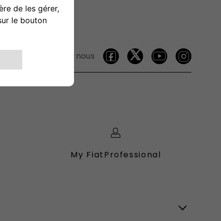
Suivez-nous
My FiatProfessional