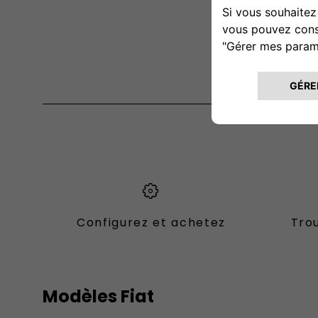
Configurez et achetez
Trou
Modèles Fiat