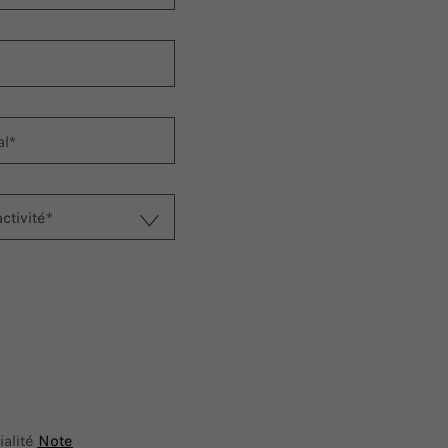
al*
ctivité*
ialité
Note