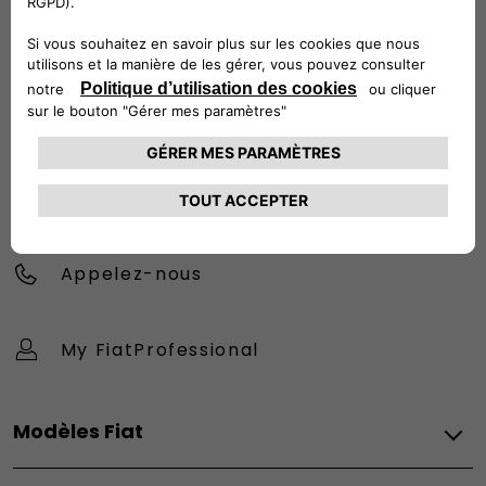
Configurez et achetez
Trouvez un distributeur
Appelez-nous
My FiatProfessional
Modèles Fiat
Vèhicules Fiat