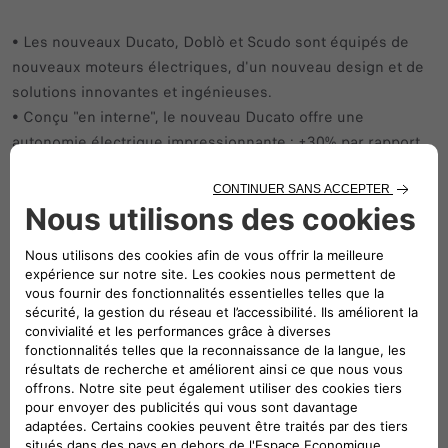
• Les nouveaux Ducato, Doblò et Scudo sont équipés de
nouveaux moteurs électriques, d'un nouveau design et de
solutions innovantes et ingénieuses.
• Conçu "en interne", le nouveau Ducato offre une
autonomie électrique impressionnante : +30% par rapport
au modèle précédent, une efficacité de charge inégalée
dans sa catégorie et un prix réduit de 25% pour le rendre
accessible à tous.
• Une nouvelle fonctionnalité "issue de l'ingéniosité" fait
ses débuts sur les versions BEV et diesel du Ducato : la
banquette "Eat&Work".
• Le nouveau Doblò propose des technologies de
connectivité et d'infotainment de pointe pour aider nos
professionnels à faire face à leur travail quotidien, se
transformant ainsi en un parfait atelier mobile.
• Compact à l'extérieur et grand à l'intérieur, le nouveau
Scudo est le partenaire idéal pour aller n'importe où sans