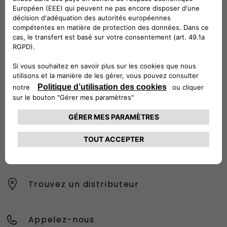
interrompre ses activités.
Découvrez les modèles :
Ducato
,
Doblò
et
Scudo
.
Suivez-nous
Configurez et achetez
Trouvez un distributeur
Appelez-nous