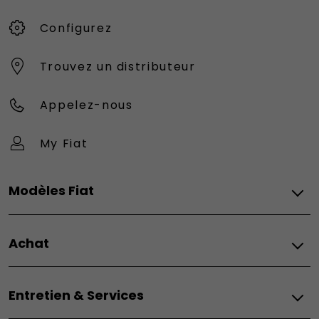
Configurez
Trouvez un distributeur
Appelez-nous
My Fiat
Modèles Fiat
Vèhicules Fiat
Achat
Topolino
Nouvelle 500 Hybrid
Fiat
500e
Entretien & Services
Configurez
500e Giorgio Armani
Demandez un devis
500 Hybrid Torino Launch Edition