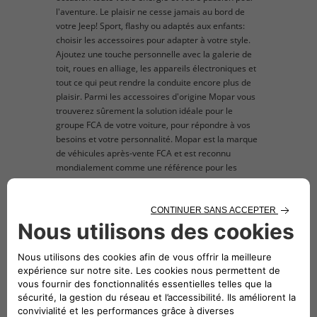
l'aventure. Le plaisir ne cesse jamais au bord de
votre Jeep! Sport, flashy ou adaptés aux enfants:
choisir les accessoires pour adapter à votre style.
Ajoutez une touche personnelle avec la galerie de
toit, roues en alliage, les appareils électroniques et
tout ce qui peut rendre la conduite encore plus de
plaisir. Parmi les accessoires d'origine Mopar vous
trouverez sûrement la solution idéale pour le
groupe FCA de votre voiture, pour répondre à vos
besoins et votre personnalité. Mopar est la marque
de véhicules après-vente FCA et est reconnu
mondialement comme une référence pour les
propriétaires et les amateurs à la recherche de
pièces de rechange et accessoires d'origine pour
leur voiture du groupe FCA . L'image du produit mis
en vente est purement titre indicatif et d'illustration.
description technique
Jeu de 2 pièces.