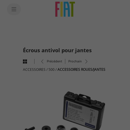
SkiptoContentText
SkiptoNavigationText
Écrous antivol pour jantes
Précédent
Prochain
ACCESSOIRES
/
500
/
ACCESSOIRES ROUES/JANTES