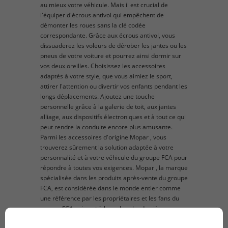
au mieux votre véhicule. Mais il est crucial de
l'équiper d'écrous antivol qui empêchent de
démonter les roues sans la clé codée
correspondante. Grâce aux écrous antivol, vous
dissuaderez les voleurs de dérober les jantes ou les
pneus de votre voiture et pourrez ainsi dormir sur
vos deux oreilles. Choisissez les accessoires
adaptés à votre style, que vous aimiez le sport,
attirer l'attention ou divertir vos enfants pendant les
longs déplacements. Ajoutez une touche
personnelle grâce à la galerie de toit, aux jantes
alliage, aux dispositifs électroniques et à tout ce qui
peut rendre la conduite encore plus amusante.
Parmi les accessoires d'origine Mopar , vous
trouverez sûrement la solution adaptée à votre
personnalité et à votre véhicule du groupe FCA pour
répondre à toutes vos exigences. Mopar , la marque
spécialisée dans les produits après-vente du groupe
FCA, est considérée dans le monde entier comme
une référence par les propriétaires et les fans du
groupe FCA qui sont à la recherche de pièces
détachées et d'accessoires d'origine à monter sur