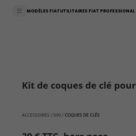
SkiptoContentText
MODÈLES FIAT
UTILITAIRES FIAT PROFESSIONAL
SkiptoNavigationText
Kit de coques de clé pour
ACCESSOIRES
/
500
/
COQUES DE CLÉS