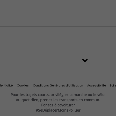
 devis
’origine et
Services et
essai
ires
connectivité
eufs en stock
’occasion
FAQ
é
stributeur
'origine et
Services et
change
Import Export
ilitaires
ires
connectivité
s
Recyclage des véhicules
Services connectés
d'origine
Connectivité
Services exclusifs
ine
Offres du moment
Videocheck
s
Services Fiat Professional
 reprise
Solutions pour professionnels
Prenez rendez-vous
entialité
Cookies
Conditions Générales d’Utilisation
Accessibilité
Loi 
Pour les trajets courts, privilégiez la marche ou le vélo.
Au quotidien, prenez les transports en commun.
Pensez à covoiturer
#SeDéplacerMoinsPolluer