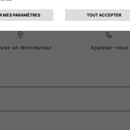
CONTACTEZ - NOUS
vez un distributeur
Appelez-nous
es Fiat
ional
fessional
sformable