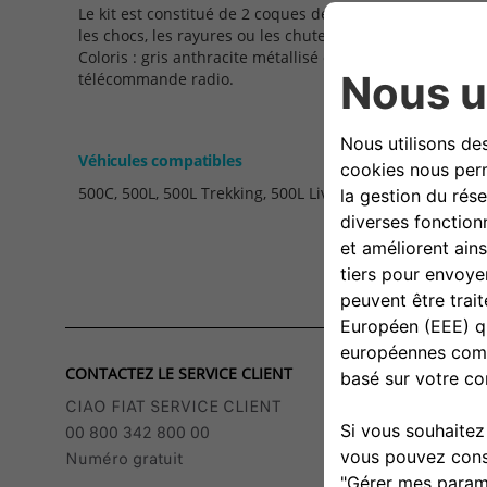
Le kit est constitué de 2 coques de clé qui servent à prot
les chocs, les rayures ou les chutes accidentelles. Matièr
Coloris : gris anthracite métallisé et noir pastel avec l
télécommande radio.
Véhicules compatibles
500C, 500L, 500L Trekking, 500L Living
CONTACTEZ LE SERVICE CLIENT
CIAO FIAT SERVICE CLIENT
00 800 342 800 00
Numéro gratuit