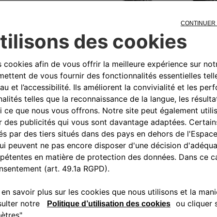
éger les clés de la voiture contre
e : plastique rigide et résistant.
ogo 500. Pour tous les modèles avec
0080034280000