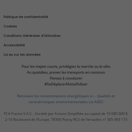
Leasing électrique
Merchandising
Recyclage de votre véhicule
Extension de garantie Moteurs Diesel 1.5 Blue HDi
Brochures
Ulysse
Mobilité Électriques Fiat
Casa Fiat
Fiat service
Certificat Économie d’Énergie (CEE)
Mobilité Électrique Fiat Professional
Politique de confidentialité
Pièces d'origine et accessoires
Utilitaries Fiat Professional
Club Fiat
Offres du moment
Véhicules hybrides
Fiat Professional
Fin de séries
Cookies
Accessoires d'origine
E-Ducato
Calculateur d'économies
Pièces d’origine et accessoires
Actualités
Pièces d'origine
Configurez
Conditions Générales d’Utilisation
Ducato
Autonomie et recharge
Devenir Réparateur Agréé Fiat
Pneumatiques
Accessoires
Demandez un devis
Ducato Transformable
Accessibilité
Vidéocheck
Pièces de rechange
Réservez un essai
E-Scudo
Fiat Pro
Loi eu sur les données
Pneumatiques
Utilitaires neufs en stock
Scudo
Services et connectivité
Actualités
Utilitaires d’occasion
E-Doblò
Pour les trajets courts, privilégiez la marche ou le vélo.
Services et connectivité
Trouvez un distributeur
Au quotidien, prenez les transports en commun.
Doblo
Connectivité
Pensez à covoiturer
Promotions Utilitaires
600e Société
Offres du moment
FAQ
#SeDéplacerMoinsPolluer
Prime CEE
Services Fiat Professional
Import Export
Financement
Solutions pour professionnels
Recyclage des véhicules
Retrouvez les consommations énergétiques ici.
-
Qualités et
Fiscalité
caractéristiques environnementales Loi AGEC
Prenez rendez-vous
Services connectés
Estimez votre reprise
Services exclusifs
FCA France S.A.S. , Société par Actions Simplifiée au capital de 10 080 000 €,
Tarifs
Videocheck
2-10 Boulevard de l’Europe, 78300 Poissy RCS de Versailles n° 305 493 173