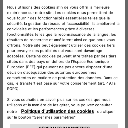
CIAO FIAT SERVICE CLIENT
00 800 342 800 00
Numéro gratuit
0080034280000
CONTACTEZ - NOUS
Configurez
Trouvez un distributeur
Appelez-nous
My Fiat