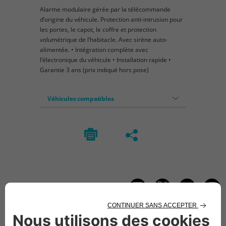
Alarme modulaire gérée par la télécommande
d’origine du véhicule. Protection anti-intrusion pour
les portes, le capot, le coffre et protection
volumétrique de l’habitacle. Avec sirène auto-
alimentée. • Intégration complète avec
l’électronique du véhicule • Installation rapide •
Garantie 3 ans (prix indiqué hors pose)
Véhicules compatibles
Suivez-nous
CONTACTEZ LE SERVICE CLIENT