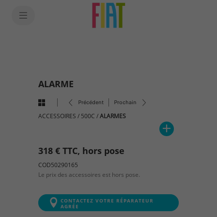
SkiptoContentText
SkiptoNavigationText
ALARME
Précédent
Prochain
ACCESSOIRES
/
500C
/
ALARMES
318 € TTC, hors pose
COD50290165
Le prix des accessoires est hors pose.
CONTACTEZ VOTRE RÉPARATEUR
AGRÉE