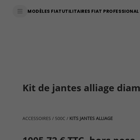
SkiptoContentText
MODÈLES FIAT
UTILITAIRES FIAT PROFESSIONAL
SkiptoNavigationText
Kit de jantes alliage dia
ACCESSOIRES
/
500C
/
KITS JANTES ALLIAGE