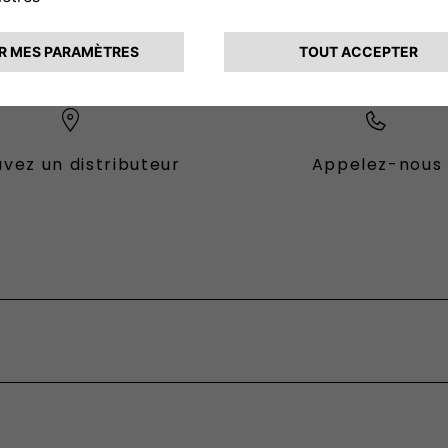
CONTACTEZ - NOUS
vez un distributeur
Appelez-nous
es Fiat
ional
fessional
sformable