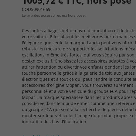
1005,72 € TTC, hors pose
COD50901669
Le prix des accessoires est hors pose.
Ces jantes alliage, chef-d'œuvre d'innovation et de tech
votre voiture. Elles allient les meilleures performanc
l'élégance que seule la marque Lancia peut vous offrir.
robuste, en mesure de supporter les sollicitations mécan
oscillations, même très fortes, qui vous séduira par son
design exclusif. Choisissez les accessoires adaptés à vot
attirer l'attention ou divertir vos enfants pendant les 
touche personnelle grâce à la galerie de toit, aux jantes 
électroniques et à tout ce qui peut rendre la conduite 
accessoires d'origine Mopar , vous trouverez sûrement l
personnalité et à votre véhicule du groupe FCA pour ré
Mopar , la marque spécialisée dans les produits après-
considérée dans le monde entier comme une référence pa
du groupe FCA qui sont à la recherche de pièces détaché
monter sur leur véhicule. L’image du produit proposé e
indicatif à des fins d'illustration.