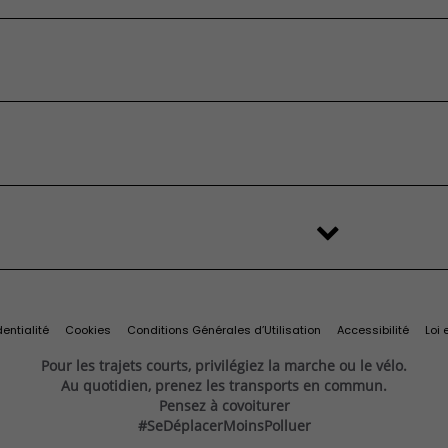
 devis
’origine et
Services et
essai
ires
connectivité
eufs en stock
’occasion
FAQ
é
stributeur
'origine et
Services et
change
Import Export
ilitaires
ires
connectivité
s
Recyclage des véhicules
Services connectés
d'origine
Connectivité
Services exclusifs
ine
Offres du moment
Videocheck
s
Services Fiat Professional
 reprise
Solutions pour professionnels
Prenez rendez-vous
entialité
Cookies
Conditions Générales d’Utilisation
Accessibilité
Loi 
Pour les trajets courts, privilégiez la marche ou le vélo.
Au quotidien, prenez les transports en commun.
Pensez à covoiturer
#SeDéplacerMoinsPolluer