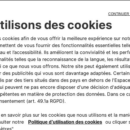
 écusson (51806867) à monter sur
ne. Matière : alliage métallique
n chaînables
0080034280000