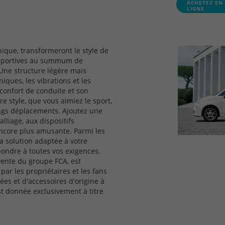
ACHETEZ EN
LIGNE
nique, transformeront le style de
es sportives au summum de
 Une structure légère mais
iques, les vibrations et les
 confort de conduite et son
re style, que vous aimiez le sport,
longs déplacements. Ajoutez une
alliage, aux dispositifs
encore plus amusante. Parmi les
a solution adaptée à votre
pondre à toutes vos exigences.
vente du groupe FCA, est
r les propriétaires et les fans
es et d'accessoires d'origine à
st donnée exclusivement à titre