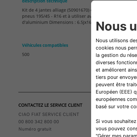
description technique
Kit de 4 jantes alliage (50901670) et 4 enjoliveurs avec
pneus 195/45 - R16 et à utiliser avec les boulons d'origi
d'aluminium Dimensions : 6.5Jx16’'' Coloris : argent No
Véhicules compatibles
500
CONTACTEZ LE SERVICE CLIENT
CIAO FIAT SERVICE CLIENT
00 800 342 800 00
Numéro gratuit