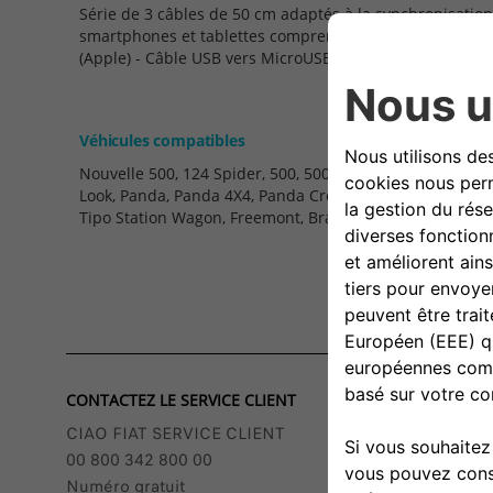
Série de 3 câbles de 50 cm adaptés à la synchronisatio
smartphones et tablettes comprenant: - Câble USB vers
(Apple) - Câble USB vers MicroUSB - Câble USB vers USB
Véhicules compatibles
Nouvelle 500, 124 Spider, 500, 500C, 500L, 500L Trekking
Look, Panda, Panda 4X4, Panda Cross, Punto 3D, Punto 5D
Tipo Station Wagon, Freemont, Bravo, Idea, Doblo, Qubo
CONTACTEZ LE SERVICE CLIENT
CIAO FIAT SERVICE CLIENT
00 800 342 800 00
Numéro gratuit