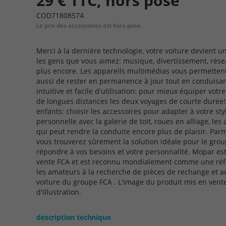
29 € TTC, hors pose
COD71808574
Le prix des accessoires est hors pose.
Merci à la dernière technologie, votre voiture devient u
les gens que vous aimez: musique, divertissement, réseau
plus encore. Les appareils multimédias vous permettent
aussi de rester en permanence à jour tout en conduisan
intuitive et facile d'utilisation: pour mieux équiper votre
de longues distances les deux voyages de courte durée!
enfants: choisir les accessoires pour adapter à votre st
personnelle avec la galerie de toit, roues en alliage, les
qui peut rendre la conduite encore plus de plaisir. Par
vous trouverez sûrement la solution idéale pour le grou
répondre à vos besoins et votre personnalité. Mopar es
vente FCA et est reconnu mondialement comme une réfé
les amateurs à la recherche de pièces de rechange et ac
voiture du groupe FCA . L'image du produit mis en vente 
d'illustration.
description technique