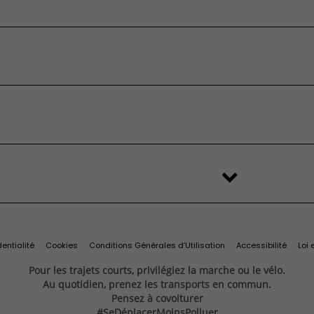
 devis
’origine et
Services et
essai
ires
connectivité
eufs en stock
’occasion
FAQ
é
stributeur
'origine et
Services et
change
Import Export
ilitaires
ires
connectivité
s
Recyclage des véhicules
Services connectés
d'origine
Connectivité
Services exclusifs
ine
Offres du moment
Videocheck
s
Services Fiat Professional
 reprise
Solutions pour professionnels
Prenez rendez-vous
entialité
Cookies
Conditions Générales d’Utilisation
Accessibilité
Loi 
Pour les trajets courts, privilégiez la marche ou le vélo.
Au quotidien, prenez les transports en commun.
Pensez à covoiturer
#SeDéplacerMoinsPolluer