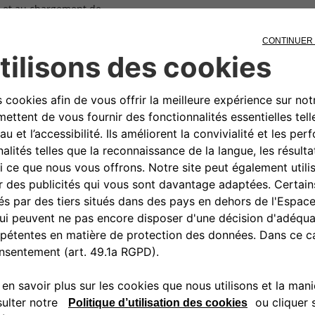
n et au chargement de
 Lightning USB à 8 broches
 Type C
, 500X City Look, 500X Off Road
, Punto EVO, Tipo 4D, Tipo 5D,
0080034280000