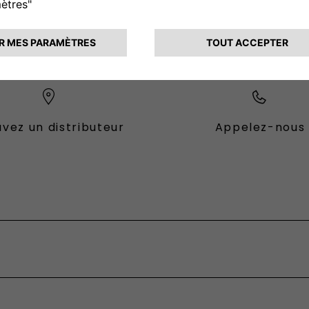
CONTACTEZ - NOUS
vez un distributeur
Appelez-nous
es Fiat
ional
fessional
sformable