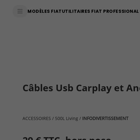
SkiptoContentText
MODÈLES FIAT
UTILITAIRES FIAT PROFESSIONAL
SkiptoNavigationText
Câbles Usb Carplay et A
ACCESSOIRES
/
500L Living
/
INFODIVERTISSEMENT