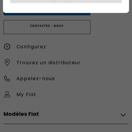
0080034280000
CONTACTEZ - NOUS
Configurez
Trouvez un distributeur
Appelez-nous
My Fiat
Modèles Fiat
Vèhicules Fiat