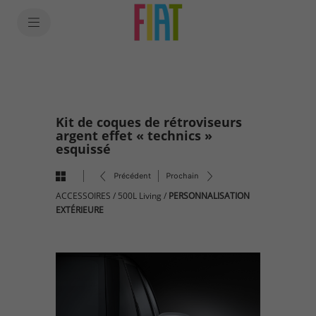
SkiptoContentText
SkiptoNavigationText
Kit de coques de rétroviseurs
argent effet « technics »
esquissé
Précédent
Prochain
ACCESSOIRES
/
500L Living
/
PERSONNALISATION
EXTÉRIEURE