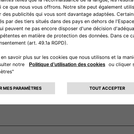
CONTACTEZ - NOUS
vez un distributeur
Appelez-nous
es Fiat
ional
fessional