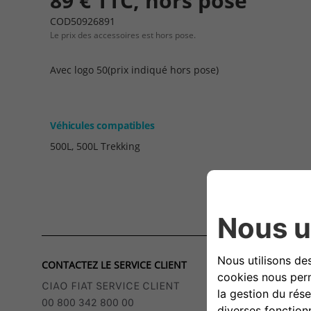
89 € TTC, hors pose
COD50926891
Le prix des accessoires est hors pose.
Avec logo 50(prix indiqué hors pose)
Véhicules compatibles
500L, 500L Trekking
CONTACTEZ LE SERVICE CLIENT
CIAO FIAT SERVICE CLIENT
00 800 342 800 00