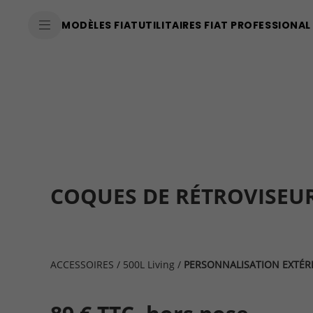
SkiptoContentText
MODÈLES FIAT
UTILITAIRES FIAT PROFESSIONAL
SkiptoNavigationText
COQUES DE RÉTROVISEU
ACCESSOIRES
/
500L Living
/
PERSONNALISATION EXTÉR