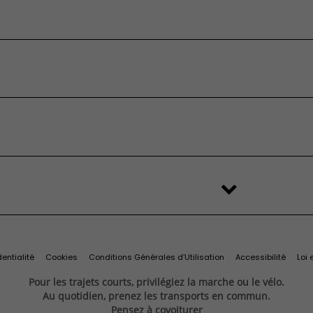
sformable
 devis
’origine et
Services et
essai
ires
connectivité
eufs en stock
’occasion
FAQ
é
stributeur
'origine et
Services et
change
Import Export
ilitaires
ires
connectivité
s
Recyclage des véhicules
Services connectés
d'origine
Connectivité
Services exclusifs
ine
Offres du moment
Videocheck
s
Services Fiat Professional
 reprise
Solutions pour professionnels
Prenez rendez-vous
entialité
Cookies
Conditions Générales d’Utilisation
Accessibilité
Loi 
Pour les trajets courts, privilégiez la marche ou le vélo.
Au quotidien, prenez les transports en commun.
Pensez à covoiturer