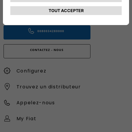
CIAO FIAT SERVICE CLIENT
00 800 342 800 00
Numéro gratuit
0080034280000
CONTACTEZ - NOUS
Configurez
Trouvez un distributeur
Appelez-nous
My Fiat