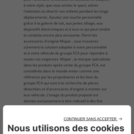
à votre style, que vous aimiez le sport, attirer
l'attention ou divertir vos enfants pendant les longs
déplacements. Ajoutez une touche personnelle
grâce à la galerie de toit, aux jantes alliage, aux
dispositifs électroniques et à tout ce qui peut rendre
la conduite encore plus amusante. Parmi les
accessoires d'origine Mopar , vous trouverez
sûrement la solution adaptée à votre personnalité
et à votre véhicule du groupe FCA pour répondre à
toutes vos exigences. Mopar , la marque spécialisée
dans les produits après-vente du groupe FCA, est
considérée dans le monde entier comme une
référence par les propriétaires et les fans du
groupe FCA qui sont à la recherche de pièces
détachées et d'accessoires d'origine à monter sur
leur véhicule. L’image du produit proposé est
donnée exclusivement à titre indicatif à des fins
d'illustration.
description technique