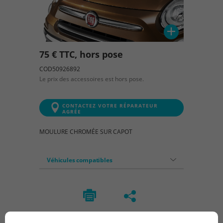
75 € TTC, hors pose
COD50926892
Le prix des accessoires est hors pose.
CONTACTEZ VOTRE RÉPARATEUR
AGRÉE
MOULURE CHROMÉE SUR CAPOT
Véhicules compatibles