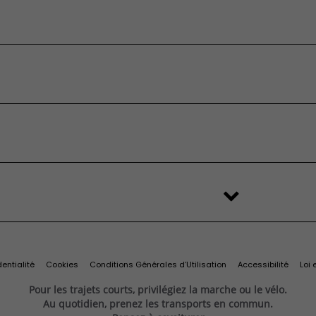
sformable
 devis
’origine et
Services et
essai
ires
connectivité
eufs en stock
’occasion
FAQ
é
stributeur
'origine et
Services et
change
Import Export
ilitaires
ires
connectivité
s
Recyclage des véhicules
Services connectés
d'origine
Connectivité
Services exclusifs
ine
Offres du moment
Videocheck
s
Services Fiat Professional
 reprise
Solutions pour professionnels
Prenez rendez-vous
entialité
Cookies
Conditions Générales d’Utilisation
Accessibilité
Loi 
Pour les trajets courts, privilégiez la marche ou le vélo.
Au quotidien, prenez les transports en commun.