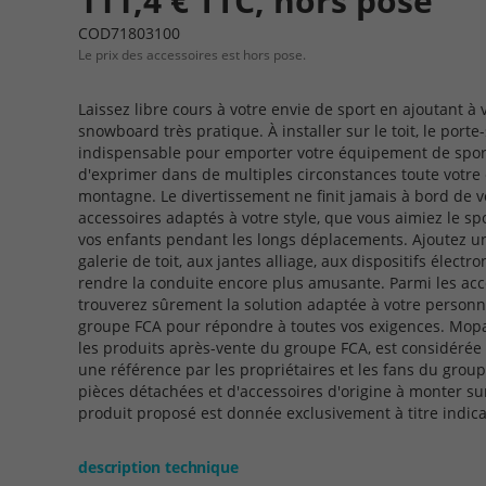
111,4 € TTC, hors pose
COD71803100
Le prix des accessoires est hors pose.
Laissez libre cours à votre envie de sport en ajoutant à 
snowboard très pratique. À installer sur le toit, le porte
indispensable pour emporter votre équipement de sport 
d'exprimer dans de multiples circonstances toute votre 
montagne. Le divertissement ne finit jamais à bord de vo
accessoires adaptés à votre style, que vous aimiez le sport
vos enfants pendant les longs déplacements. Ajoutez un
galerie de toit, aux jantes alliage, aux dispositifs électr
rendre la conduite encore plus amusante. Parmi les acc
trouverez sûrement la solution adaptée à votre personna
groupe FCA pour répondre à toutes vos exigences. Mopa
les produits après-vente du groupe FCA, est considéré
une référence par les propriétaires et les fans du grou
pièces détachées et d'accessoires d'origine à monter su
produit proposé est donnée exclusivement à titre indicati
description technique