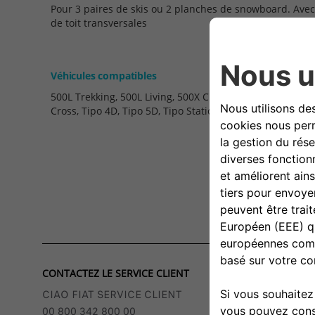
Pour 3 paires de skis ou 2 planches de snowboard. Avec a
de toit transversales
Véhicules compatibles
500L Trekking, 500L Living, 500X City Look, 500X Off Ro
Cross, Tipo 4D, Tipo 5D, Tipo Station Wagon, Freemont, 
CONTACTEZ LE SERVICE CLIENT
CIAO FIAT SERVICE CLIENT
00 800 342 800 00