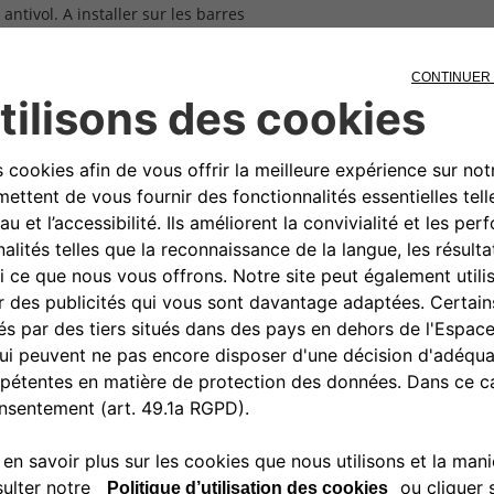
ntivol. A installer sur les barres
ad Look, Panda, Panda 4X4, Panda
Doblo, Qubo
0080034280000