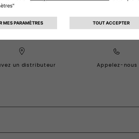
CONTACTEZ - NOUS
vez un distributeur
Appelez-nous
es Fiat
ional
fessional