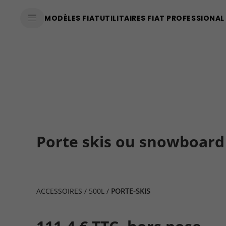
SkiptoContentText
MODÈLES FIAT
UTILITAIRES FIAT PROFESSIONAL
SkiptoNavigationText
Porte skis ou snowboard 
ACCESSOIRES
/
500L
/
PORTE-SKIS