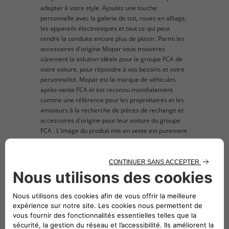
adapter à votre style. Ajoutez une touche
personnelle avec la galerie de toit, roues en alliage,
les appareils électroniques et tout ce qui peut
rendre la conduite encore plus de plaisir. Parmi les
accessoires d'origine Mopar vous trouverez
sûrement la solution idéale pour le groupe FCA de
votre voiture, pour répondre à vos besoins et votre
personnalité. Mopar est la marque de véhicules
après-vente FCA et est reconnu mondialement
comme une référence pour les propriétaires et les
amateurs à la recherche de pièces de rechange et
accessoires d'origine pour leur voiture du groupe
FCA . L'image du produit mis en vente est purement
titre indicatif et d'illustration.
description technique
Kit de 4 tapis de sol en caoutchouc
personnalisés 500L. Conduite à gauche