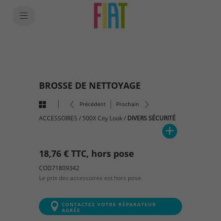
SkiptoContentText
SkiptoNavigationText
BROSSE DE NETTOYAGE
Précédent
Prochain
ACCESSOIRES
/
500X City Look
/
DIVERS SÉCURITÉ
18,76 € TTC, hors pose
COD71809342
Le prix des accessoires est hors pose.
CONTACTEZ VOTRE RÉPARATEUR
AGRÉE