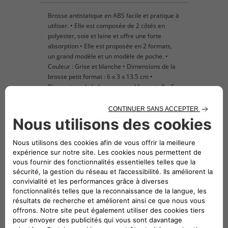
Brosse antistatique en ABS facile et pratique à
utiliser. • Elle est composée de 2 côtés en
polyester, soie et laine et offre une forte
absorption • Elle est proposée en 2 formats,
un grand modèle et un modèle de poche. •
Couleur : Grise et blanche • Dimensions de la
brosse petit format : 6 x 3 x 13.5 cm •
Dimensions de la brosse grand format : 8 x 5 x
32,5 cm
Véhicules compatibles
Suivez-nous