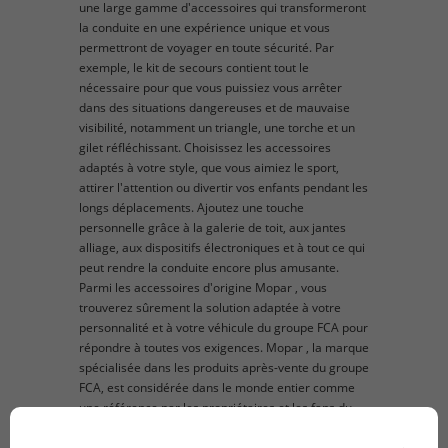
une large gamme d'accessoires qui transformeront
la conduite en une expérience unique et vous
permettront de voyager en toute sécurité. Par
exemple, le kit de secours contient tout le
nécessaire pour que vous puissiez vous arrêter
dans des situations dangereuses et de mauvaise
visibilité, notamment un triangle, une torche et un
gilet réfléchissant. Choisissez les accessoires
adaptés à votre style, que vous aimiez le sport,
attirer l'attention ou divertir vos enfants pendant les
longs déplacements. Ajoutez une touche
personnelle grâce à la galerie de toit, aux jantes
alliage, aux dispositifs électroniques et à tout ce qui
peut rendre la conduite encore plus amusante.
Parmi les accessoires d'origine Mopar , vous
trouverez sûrement la solution adaptée à votre
personnalité et à votre véhicule du groupe FCA pour
répondre à toutes vos exigences. Mopar , la marque
spécialisée dans les produits après-vente du groupe
FCA, est considérée dans le monde entier comme
une référence par les propriétaires et les fans du
groupe FCA qui sont à la recherche de pièces
détachées et d'accessoires d'origine à monter sur