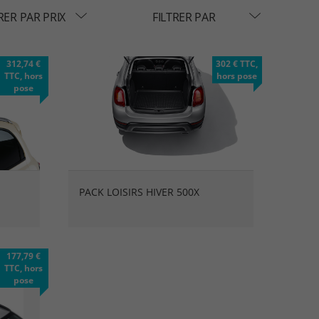
RER PAR PRIX
FILTRER PAR
312,74 €
302 € TTC,
TTC, hors
hors pose
pose
PACK LOISIRS HIVER 500X
177,79 €
TTC, hors
pose