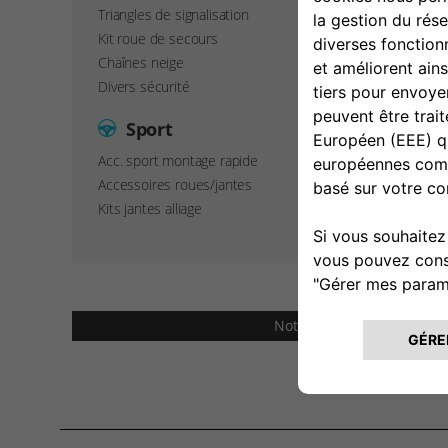
Triangles de signalisation
Kit roue de secours
Chaînes neige
Divers sécurité
Sport
Acc. sport montage rapide
Accessoires roues/jantes
Kits jantes alliage
Note: Le prix des accesso