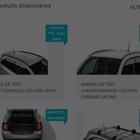
oduits disponibles
FILT
312,74 €
TTC, hors
pose
S DE TOIT
BARRES DE TOIT
TUDINALES COLORIS NOIR
LONGITUDINALES COLORIS
CHROME SATINÉ
344 € TTC,
hors pose