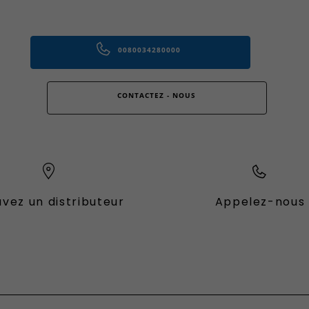
0080034280000
CONTACTEZ - NOUS
vez un distributeur
Appelez-nous
es Fiat