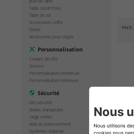
Jeux de tapis
Tapis caoutchouc
Tapis de sol
Accessoires coffre
PACK 
Divers
Accessoires pour sièges
Personnalisation
Coques de clés
Stickers
Personnalisation extérieure
Personnalisation intérieure
Sécurité
Kits sécurité
Boites d'ampoules
Siège enfant
Aide au stationnement
Systèmes d'alarme