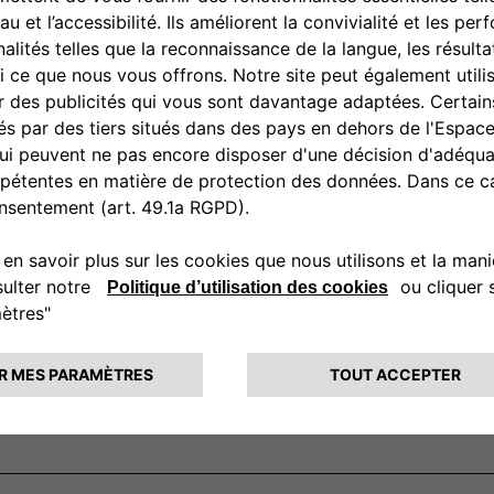
ires présentés est hors pose. Pour plus de renseignements, contac