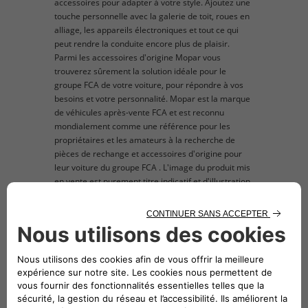
accessoires pour adapter à votre style. Ajoutez une
touche personnelle avec la galerie de toit, roues en
alliage, les appareils électroniques et tout ce qui
peut rendre la conduite encore plus de plaisir.
Parmi les accessoires d'origine Mopar vous
trouverez sûrement la solution idéale pour le
groupe FCA de votre voiture, pour répondre à vos
besoins et votre personnalité. Mopar est la marque
de véhicules après-vente FCA et est reconnu
mondialement comme une référence pour les
propriétaires et les amateurs à la recherche de
pièces de rechange et accessoires d'origine pour
leur voiture du groupe FCA . L'image du produit mis
en vente est purement titre indicatif et d'illustration.
description technique
Sticker latéral avec bande Checkboard et « X »
rouge