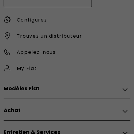
Configurez
Trouvez un distributeur
Appelez-nous
My Fiat
Modèles Fiat
Vèhicules Fiat
Achat
Topolino
Nouvelle 500 Hybrid
Fiat
500e
Entretien & Services
Configurez
500e Giorgio Armani