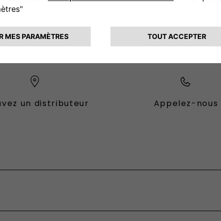
CONTACTEZ - NOUS
vez un distributeur
Appelez-nous
es Fiat
ional
fessional