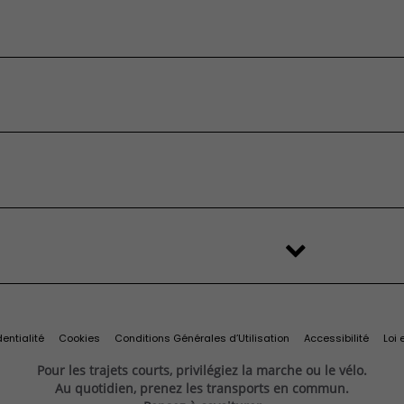
sformable
 devis
’origine et
Services et
essai
ires
connectivité
eufs en stock
’occasion
FAQ
é
stributeur
'origine et
Services et
change
Import Export
ilitaires
ires
connectivité
s
Recyclage des véhicules
Services connectés
d'origine
Connectivité
Services exclusifs
ine
Offres du moment
Videocheck
s
Services Fiat Professional
 reprise
Solutions pour professionnels
Prenez rendez-vous
entialité
Cookies
Conditions Générales d’Utilisation
Accessibilité
Loi 
Pour les trajets courts, privilégiez la marche ou le vélo.
Au quotidien, prenez les transports en commun.