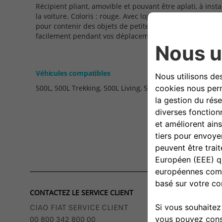
Récipient pliant, amovible et pouvant être aplati, à inst
la voiture. Coloris : rouge. Avec logo Fiat. Résistant mais 
pour contenir des objets de petites ou moyennes dimens
facilement pendant vos déplacements.
Véhicules compatibles
500L, 500L Trekking, 500L Living, 500X City Look
CONTACTEZ LE SERVICE CLIENT
CIAO FIAT SERVICE CLIENT
00 800 342 800 00