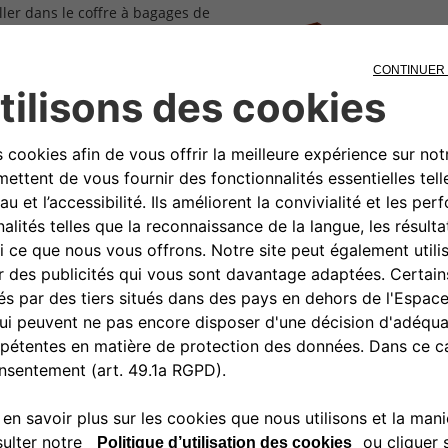
aller dans le coffre à bagages de
léger, c'est la solution idéale
ions et les transporter
0080034280000