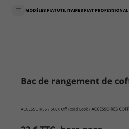
SkiptoContentText
MODÈLES FIAT
UTILITAIRES FIAT PROFESSIONAL
SkiptoNavigationText
Bac de rangement de coff
ACCESSOIRES
/
500X Off Road Look
/
ACCESSOIRES COFF