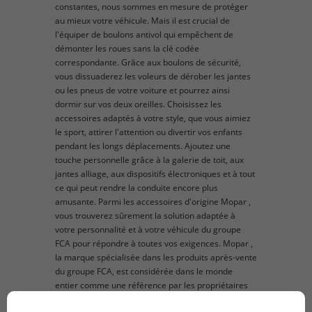
constantes, nous sommes en mesure de protéger
au mieux votre véhicule. Mais il est crucial de
l'équiper de boulons antivol qui empêchent de
démonter les roues sans la clé codée
correspondante. Grâce aux boulons de sécurité,
vous dissuaderez les voleurs de dérober les jantes
ou les pneus de votre voiture et pourrez ainsi
dormir sur vos deux oreilles. Choisissez les
accessoires adaptés à votre style, que vous aimiez
le sport, attirer l'attention ou divertir vos enfants
pendant les longs déplacements. Ajoutez une
touche personnelle grâce à la galerie de toit, aux
jantes alliage, aux dispositifs électroniques et à tout
ce qui peut rendre la conduite encore plus
amusante. Parmi les accessoires d'origine Mopar ,
vous trouverez sûrement la solution adaptée à
votre personnalité et à votre véhicule du groupe
FCA pour répondre à toutes vos exigences. Mopar ,
la marque spécialisée dans les produits après-vente
du groupe FCA, est considérée dans le monde
entier comme une référence par les propriétaires
et les fans du groupe FCA qui sont à la recherche de