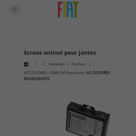
SkiptoContentText
SkiptoNavigationText
Ecrous antivol pour jantes
Précédent
Prochain
ACCESSOIRES
/
500X Off Road Look
/
ACCESSOIRES
ROUES/JANTES