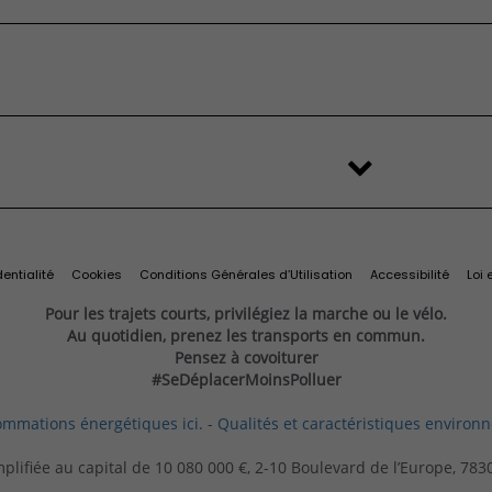
FAQ
é
stributeur
'origine et
Services et
change
Import Export
ilitaires
ires
connectivité
s
Recyclage des véhicules
Services connectés
d'origine
Connectivité
Services exclusifs
ine
Offres du moment
Videocheck
s
Services Fiat Professional
 reprise
Solutions pour professionnels
Prenez rendez-vous
entialité
Cookies
Conditions Générales d’Utilisation
Accessibilité
Loi 
Pour les trajets courts, privilégiez la marche ou le vélo.
Au quotidien, prenez les transports en commun.
Pensez à covoiturer
#SeDéplacerMoinsPolluer
ommations énergétiques ici.
-
Qualités et caractéristiques environ
mplifiée au capital de 10 080 000 €, 2-10 Boulevard de l’Europe, 78