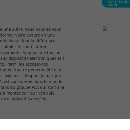
ACHETEZ EN
LIGNE
 à une autre. Vous pourrez vous
nsformer votre voiture en une
étails qui font la différence !
 aimiez le sport, attirer
éplacements. Ajoutez une touche
 aux dispositifs électroniques et à
te. Parmi les accessoires
daptée à votre personnalité et à
os exigences. Mopar , la marque
A, est considérée dans le monde
 fans du groupe FCA qui sont à la
e à monter sur leur véhicule.
tre indicatif à des fins