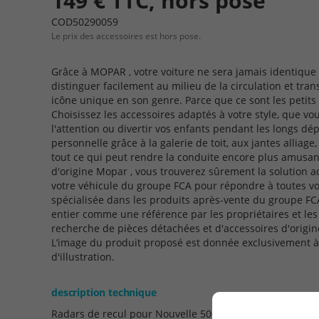
149 € TTC, hors pose
COD50290059
Le prix des accessoires est hors pose.
Grâce à MOPAR , votre voiture ne sera jamais identique
distinguer facilement au milieu de la circulation et tra
icône unique en son genre. Parce que ce sont les petits d
Choisissez les accessoires adaptés à votre style, que vous
l'attention ou divertir vos enfants pendant les longs d
personnelle grâce à la galerie de toit, aux jantes alliage,
tout ce qui peut rendre la conduite encore plus amusan
d'origine Mopar , vous trouverez sûrement la solution a
votre véhicule du groupe FCA pour répondre à toutes v
spécialisée dans les produits après-vente du groupe FC
entier comme une référence par les propriétaires et les
recherche de pièces détachées et d'accessoires d'origin
L’image du produit proposé est donnée exclusivement à ti
d'illustration.
description technique
Radars de recul pour Nouvelle 500 / Fiat 500X