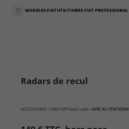
SkiptoContentText
MODÈLES FIAT
UTILITAIRES FIAT PROFESSIONAL
SkiptoNavigationText
Radars de recul
ACCESSOIRES
/
500X Off Road Look
/
AIDE AU STATION