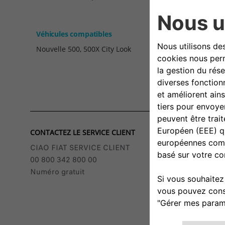
Véhicules compatibles
Nouvelle 500, 500X City Look
CONTACTEZ LE SERVICE CLIENT
CIAO FIAT SERVICE CLIENT
00 800 342 800 00
Numéro gratuit