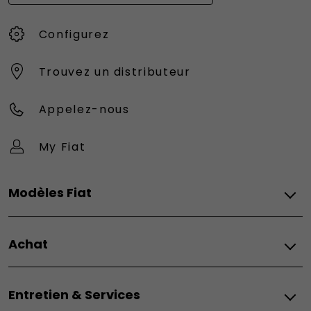
Configurez
Trouvez un distributeur
Appelez-nous
My Fiat
Modèles Fiat
Vèhicules Fiat
Achat
Topolino
Nouvelle 500 Hybrid
Fiat
500e
Entretien & Services
Configurez
500e Giorgio Armani