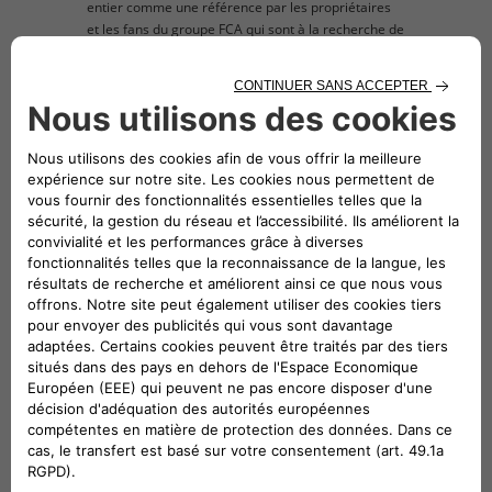
entier comme une référence par les propriétaires
et les fans du groupe FCA qui sont à la recherche de
pièces détachées et d'accessoires d'origine à
monter sur leur véhicule. L’image du produit
proposé est donnée exclusivement à titre indicatif à
des fins d'illustration.
description technique
Jeu de 4 tapis de sol avant et arrière pour
voiture. Matière : moquette velours
d'excellente qualité. Coloris : noir. Avec logo
500 mis en évidence. Antidérapant et renforcé
sous le talon du conducteur. Système de
fixation par deux boutons de sécurité afin de
maintenir les tapis de sol immobiles, tant du
côté conducteur que passager. Pour voiture
avec conduite à gauche.
Véhicules compatibles