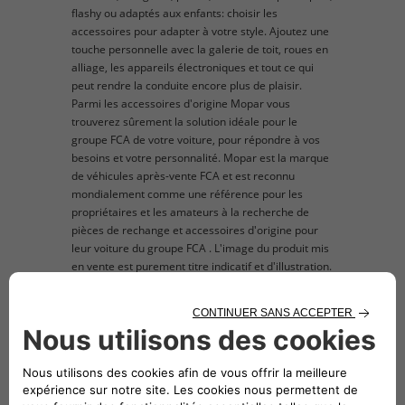
flashy ou adaptés aux enfants: choisir les
accessoires pour adapter à votre style. Ajoutez une
touche personnelle avec la galerie de toit, roues en
alliage, les appareils électroniques et tout ce qui
peut rendre la conduite encore plus de plaisir.
Parmi les accessoires d'origine Mopar vous
trouverez sûrement la solution idéale pour le
groupe FCA de votre voiture, pour répondre à vos
besoins et votre personnalité. Mopar est la marque
de véhicules après-vente FCA et est reconnu
mondialement comme une référence pour les
propriétaires et les amateurs à la recherche de
pièces de rechange et accessoires d'origine pour
leur voiture du groupe FCA . L'image du produit mis
en vente est purement titre indicatif et d'illustration.
description technique
Comprenant : un triangle de panne Euro Mini,
une paire de gants, une torche, un gilet
fluorescente haute visibilité et un kit