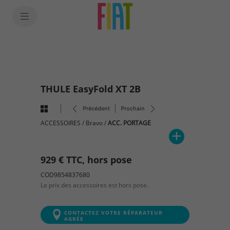
SkiptoContentText
SkiptoNavigationText
THULE EasyFold XT 2B
Précédent
Prochain
ACCESSOIRES
/
Bravo
/
ACC. PORTAGE
929 € TTC, hors pose
COD9854837680
Le prix des accessoires est hors pose.
CONTACTEZ VOTRE RÉPARATEUR
AGRÉE