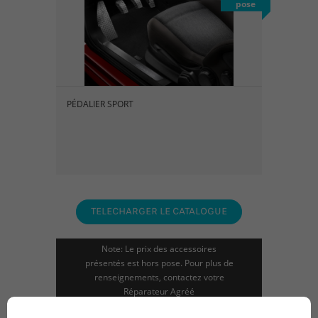
pose
PÉDALIER SPORT
TELECHARGER LE CATALOGUE
Note: Le prix des accessoires
présentés est hors pose. Pour plus de
renseignements, contactez votre
Réparateur Agréé