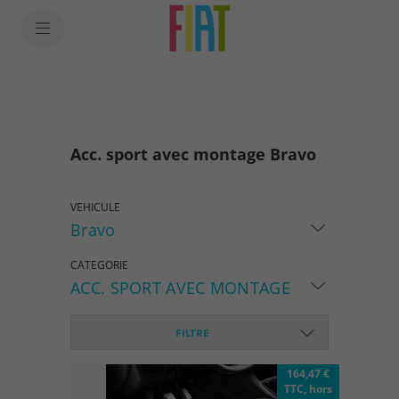
SkiptoContentText
SkiptoNavigationText
Acc. sport avec montage Bravo
VEHICULE
Bravo
CATEGORIE
ACC. SPORT AVEC MONTAGE
FILTRE
164,47 €
TTC, hors