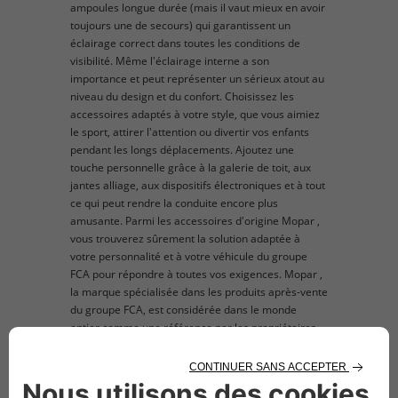
ampoules longue durée (mais il vaut mieux en avoir
toujours une de secours) qui garantissent un
éclairage correct dans toutes les conditions de
visibilité. Même l'éclairage interne a son
importance et peut représenter un sérieux atout au
niveau du design et du confort. Choisissez les
accessoires adaptés à votre style, que vous aimiez
le sport, attirer l'attention ou divertir vos enfants
pendant les longs déplacements. Ajoutez une
touche personnelle grâce à la galerie de toit, aux
jantes alliage, aux dispositifs électroniques et à tout
ce qui peut rendre la conduite encore plus
amusante. Parmi les accessoires d'origine Mopar ,
vous trouverez sûrement la solution adaptée à
votre personnalité et à votre véhicule du groupe
FCA pour répondre à toutes vos exigences. Mopar ,
la marque spécialisée dans les produits après-vente
du groupe FCA, est considérée dans le monde
entier comme une référence par les propriétaires
et les fans du groupe FCA qui sont à la recherche de
pièces détachées et d'accessoires d'origine à
monter sur leur véhicule. L’image du produit