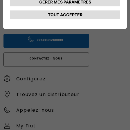
CONTACTEZ LE SERVICE CLIENT
CIAO FIAT SERVICE CLIENT
00 800 342 800 00
Numéro gratuit
0080034280000
CONTACTEZ - NOUS
Configurez
Trouvez un distributeur
Appelez-nous
My Fiat