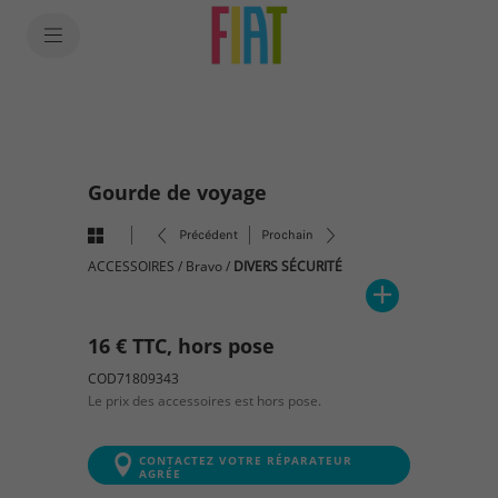
SkiptoContentText
SkiptoNavigationText
Gourde de voyage
Précédent
Prochain
ACCESSOIRES
/
Bravo
/
DIVERS SÉCURITÉ
16 € TTC, hors pose
COD71809343
Le prix des accessoires est hors pose.
CONTACTEZ VOTRE RÉPARATEUR
AGRÉE